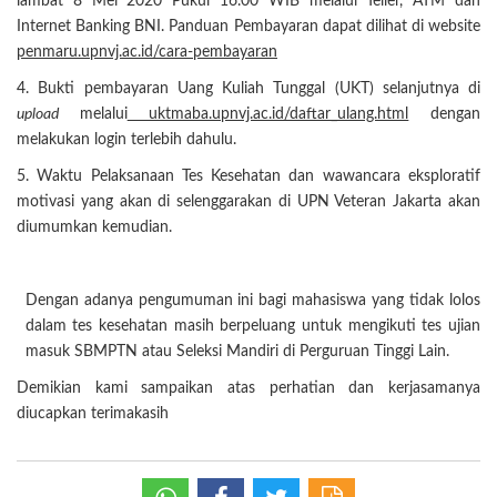
lambat 8 Mei 2020 Pukul 16.00 WIB melalui Teller, ATM dan
Internet Banking BNI. Panduan Pembayaran dapat dilihat di website
penmaru.upnvj.ac.id/cara-pembayaran
4. Bukti pembayaran Uang Kuliah Tunggal (UKT) selanjutnya di
upload
melalui
uktmaba.upnvj.ac.id/daftar_ulang.html
dengan
melakukan login terlebih dahulu.
5. Waktu Pelaksanaan Tes Kesehatan dan wawancara eksploratif
motivasi yang akan di selenggarakan di UPN Veteran Jakarta akan
diumumkan kemudian.
Dengan adanya pengumuman ini bagi mahasiswa yang tidak lolos
dalam tes kesehatan masih berpeluang untuk mengikuti tes ujian
masuk SBMPTN atau Seleksi Mandiri di Perguruan Tinggi Lain.
Demikian kami sampaikan atas perhatian dan kerjasamanya
diucapkan terimakasih