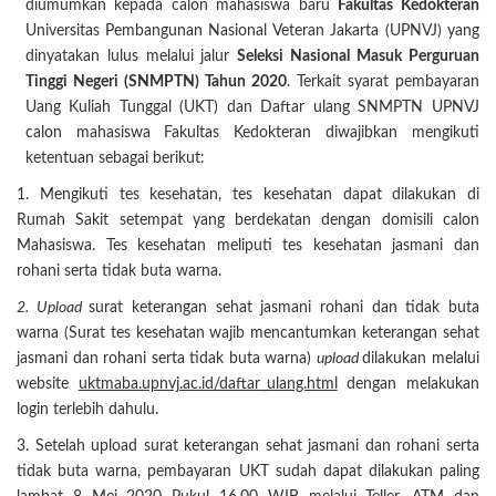
diumumkan kepada calon mahasiswa baru
Fakultas Kedokteran
Universitas Pembangunan Nasional Veteran Jakarta (UPNVJ) yang
dinyatakan lulus melalui jalur
Seleksi Nasional Masuk Perguruan
Tinggi Negeri (SNMPTN) Tahun 2020
. Terkait syarat pembayaran
Uang Kuliah Tunggal (UKT) dan Daftar ulang SNMPTN UPNVJ
calon mahasiswa Fakultas Kedokteran diwajibkan mengikuti
ketentuan sebagai berikut:
1. Mengikuti tes kesehatan, tes kesehatan dapat dilakukan di
Rumah Sakit setempat yang berdekatan dengan domisili calon
Mahasiswa. Tes kesehatan meliputi tes kesehatan jasmani dan
rohani serta tidak buta warna.
2. Upload
surat keterangan sehat jasmani rohani dan tidak buta
warna (Surat tes kesehatan wajib mencantumkan keterangan sehat
jasmani dan rohani serta tidak buta warna)
upload
dilakukan melalui
website
uktmaba.upnvj.ac.id/daftar_ulang.html
dengan melakukan
login terlebih dahulu.
3. Setelah upload surat keterangan sehat jasmani dan rohani serta
tidak buta warna, pembayaran UKT sudah dapat dilakukan paling