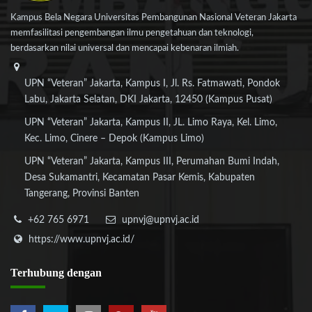
Kampus Bela Negara Universitas Pembangunan Nasional Veteran Jakarta
memfasilitasi pengembangan ilmu pengetahuan dan teknologi,
berdasarkan nilai universal dan mencapai kebenaran ilmiah.
UPN “Veteran” Jakarta, Kampus I, Jl. Rs. Fatmawati, Pondok
Labu, Jakarta Selatan, DKI Jakarta, 12450 (Kampus Pusat)
UPN “Veteran” Jakarta, Kampus II, JL. Limo Raya, Kel. Limo,
Kec. Limo, Cinere – Depok (Kampus Limo)
UPN “Veteran” Jakarta, Kampus III, Perumahan Bumi Indah,
Desa Sukamantri, Kecamatan Pasar Kemis, Kabupaten
Tangerang, Provinsi Banten
+62 765 6971
upnvj@upnvj.ac.id
https://www.upnvj.ac.id/
Terhubung
dengan