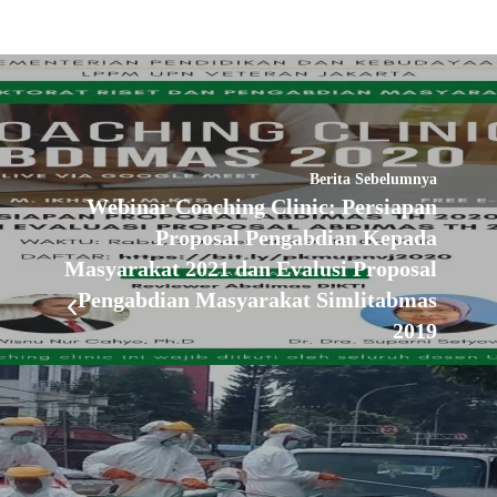
Berita Sebelumnya
Webinar Coaching Clinic: Persiapan
Proposal Pengabdian Kepada
Masyarakat 2021 dan Evalusi Proposal
Pengabdian Masyarakat Simlitabmas
2019