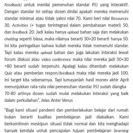
Feedback)
untuk menilai pemenuhan standar PJJ yang interaktif.
Dengan standar ini setiap dosen dinilai apakah mereka memenuhi
standar minimal atau tidak yakni nilai 70. Kami beri nilai
Resources
30,
Activities
(+ tugas terintegrasi dalam pembahasan materi) 50,
dan
feedback
20. Jadi kalau hanya
upload
bahan saja dan melakukan
chat
ing
seperti biasa, maka nilainya berarti 30+20 berarti hanya 50.
Ini kita peringatkan bahwa kuliah mereka tidak memenuhi standar.
Tapi kalau mereka
upload
bahan dan juga lakukan interaksi lewat
forum diskusi atau
video conference
maka nilai mereka jadi 50+30
=80 berarti sudah terpenuhi. Apalagi kalau ditambah melakukan
Quiz
atau pemberian respon/
feedback
maka nilai mereka jadi 100.
Ini target kita sebenarnya. Tapi lumayanlah hasil monev akhir April
menunjukkan rata-rata nilai pemenuhan standar PJJ sudah diangka
70-80 artinya dosen sudah mulai melakukan interaksi yang baik
dalam perkuliahan”. Jelas Anter Venus
“Bagi kami situasi pandemi dan pemberlakukan belajar dari rumah
bukan berarti kualitas pembelajaran jadi diabaikan. Kami
berkomitmen meskipun situasi tidak normal dan kita menghadapi
banyak kendala untuk pencapaian tujuan pembelajaran (
learning