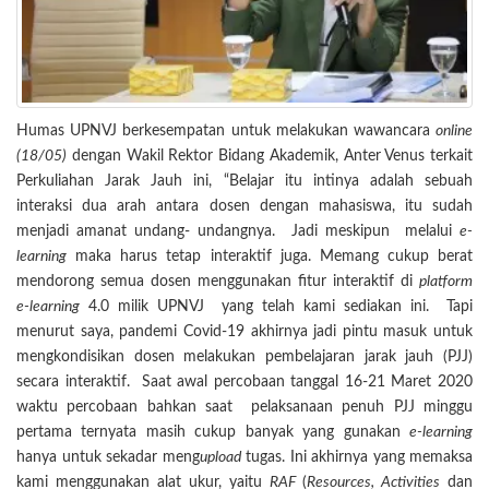
Humas UPNVJ berkesempatan untuk melakukan wawancara
online
(18/05)
dengan Wakil Rektor Bidang Akademik, Anter Venus terkait
Perkuliahan Jarak Jauh ini, “Belajar itu intinya adalah sebuah
interaksi dua arah antara dosen dengan mahasiswa, itu sudah
menjadi amanat undang- undangnya. Jadi meskipun melalui
e-
learning
maka harus tetap interaktif juga. Memang cukup berat
mendorong semua dosen menggunakan fitur interaktif di
platform
e-learning
4.0 milik UPNVJ yang telah kami sediakan ini. Tapi
menurut saya, pandemi Covid-19 akhirnya jadi pintu masuk untuk
mengkondisikan dosen melakukan pembelajaran jarak jauh (PJJ)
secara interaktif. Saat awal percobaan tanggal 16-21 Maret 2020
waktu percobaan bahkan saat pelaksanaan penuh PJJ minggu
pertama ternyata masih cukup banyak yang gunakan
e-learning
hanya untuk sekadar meng
upload
tugas. Ini akhirnya yang memaksa
kami menggunakan alat ukur, yaitu
RAF
(
Resources, Activities
dan