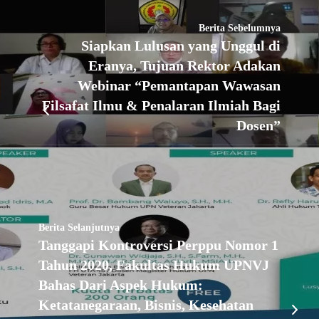
Berita Sebelumnya
Siapkan Lulusan yang Unggul di
Eranya, Tujuan Rektor Adakan
Webinar “Pemantapan Wawasan
Filsafat Ilmu & Penalaran Ilmiah Bagi
Dosen”
Berita Selanjutnya
Tanggapi Kontroversi Perppu Nomor 1
Tahun 2020, Fakultas Hukum UPNVJ
Bahas Dari Aspek Hukum:
Ketatanegaraan, Bisnis, Kesehatan