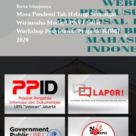
Berita Selanjutnya
Masa Pandemi Tak Halangi Semangat
Wirausaha Muda, UPNVJ Gelar
Workshop Penyusunan Proposal KBMI
2020