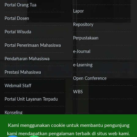
Portal Orang Tua
Lapor
Portal Dosen
Repository
Portal Wisuda
Perpustakaan
Portal Penerimaan Mahasiswa
e-Journal
Pendaftaran Mahasiswa
e-Learning
Prestasi Mahasiswa
Open Conference
Webmail Staff
WBS
Portal Unit Layanan Terpadu
Konseling
Kami menggunakan cookie untuk membantu pengunjung
kami mendapatkan pengalaman terbaik di situs web kami.