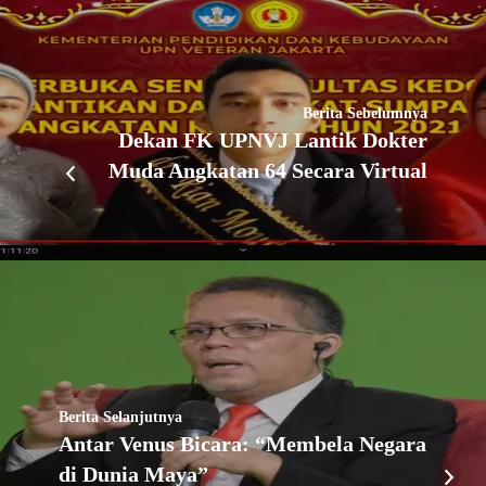
Berita Sebelumnya
Dekan FK UPNVJ Lantik Dokter
Muda Angkatan 64 Secara Virtual
Berita Selanjutnya
Antar Venus Bicara: “Membela Negara
di Dunia Maya”