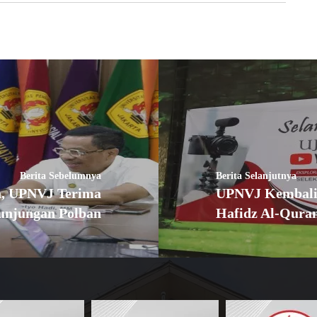
Berita Sebelumnya
Berita Selanjutnya
ha, UPNVJ Terima
UPNVJ Kembali G
unjungan Polban
Hafidz Al-Qura