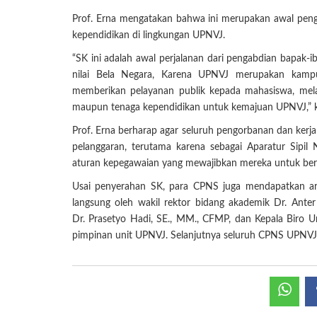
Prof. Erna mengatakan bahwa ini merupakan awal peng
kependidikan di lingkungan UPNVJ.
“SK ini adalah awal perjalanan dari pengabdian bapak-i
nilai Bela Negara, Karena UPNVJ merupakan kampu
memberikan pelayanan publik kepada mahasiswa, me
maupun tenaga kependidikan untuk kemajuan UPNVJ,” k
Prof. Erna berharap agar seluruh pengorbanan dan kerj
pelanggaran, terutama karena sebagai Aparatur Sip
aturan kepegawaian yang mewajibkan mereka untuk bertin
Usai penyerahan SK, para CPNS juga mendapatkan ara
langsung oleh wakil rektor bidang akademik Dr. Ant
Dr. Prasetyo Hadi, SE., MM., CFMP, dan Kepala Biro 
pimpinan unit UPNVJ. Selanjutnya seluruh CPNS UPNVJ a