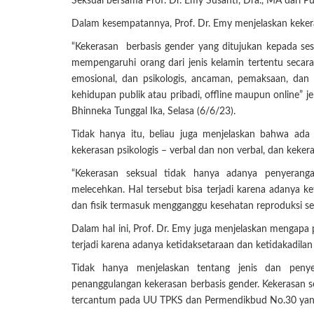
Seksual bersama Prof. Dr. Emy Susanti, Dra., MA dari Pus
Dalam kesempatannya, Prof. Dr. Emy menjelaskan kekera
“Kekerasan berbasis gender yang ditujukan kepada ses
mempengaruhi orang dari jenis kelamin tertentu secara t
emosional, dan psikologis, ancaman, pemaksaan, dan
kehidupan publik atau pribadi, offline maupun online”
Bhinneka Tunggal Ika, Selasa (6/6/23).
Tidak hanya itu, beliau juga menjelaskan bahwa ada 
kekerasan psikologis – verbal dan non verbal, dan keke
“Kekerasan seksual tidak hanya adanya penyerang
melecehkan. Hal tersebut bisa terjadi karena adanya ke
dan fisik termasuk mengganggu kesehatan reproduksi ses
Dalam hal ini, Prof. Dr. Emy juga menjelaskan mengapa
terjadi karena adanya ketidaksetaraan dan ketidakadila
Tidak hanya menjelaskan tentang jenis dan penye
penanggulangan kekerasan berbasis gender. Kekerasan 
tercantum pada UU TPKS dan Permendikbud No.30 yang