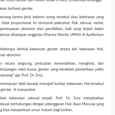
at Studi Gender dan Inklusi Sosial (PSGIS) Universitas Airlangga.
san berbasis gender.
eorang karena jenis kelamin orang tersebut atau kekerasan yang
idak proporsional. Ini termasuk pelecehan fisik, seksual, verbal,
 perampasan ekonomi atau pendidikan, baik yang terjadi dalam
 jelasnya dihadapan anggotan Dharma Wanita UPNVJ di Auditorium
beberapa bentuk kekerasan gender antara lain kekerasan fisik,
rasan ekonomi.
an secara langsung, perbuatan merendahkan, menghina, dan
timpangan relasi kuasa, gender yang berakibat penderitaan psikis
eorang” ujar Prof. Dr. Emy.
 perempuan lebih banyak menajadi korban kekerasan. Hal tersebut
n gender di masyarakat.
bab kekerasan seksual terjadi, Prof. Dr. Emy menjabarkan
seksual berhubungan dengan pelanggaran Hak Asasi Manusia yang
 bisa memperkuat unsur hukum bagi korban.