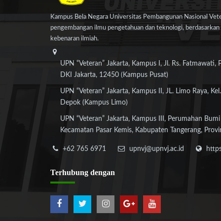
Kampus Bela Negara Universitas Pembangunan Nasional Veter
pengembangan ilmu pengetahuan dan teknologi, berdasarkan n
kebenaran ilmiah.
UPN “Veteran” Jakarta, Kampus I, Jl. Rs. Fatmawati, 
DKI Jakarta, 12450 (Kampus Pusat)
UPN “Veteran” Jakarta, Kampus II, JL. Limo Raya, Kel.
Depok (Kampus Limo)
UPN “Veteran” Jakarta, Kampus III, Perumahan Bumi
Kecamatan Pasar Kemis, Kabupaten Tangerang, Provi
+62 765 6971
upnvj@upnvj.ac.id
http
Terhubung
dengan