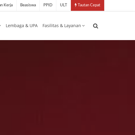
n Kerja
Beasiswa
PPID
ULT
Tautan Cepat
Lembaga & UPA
Fasilitas & Layanan