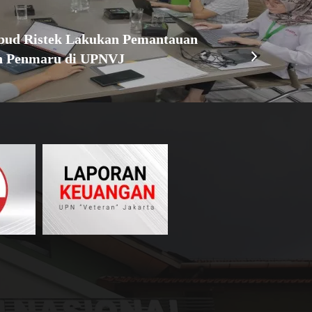
bud Ristek Lakukan Pemantauan
n Penmaru di UPNVJ