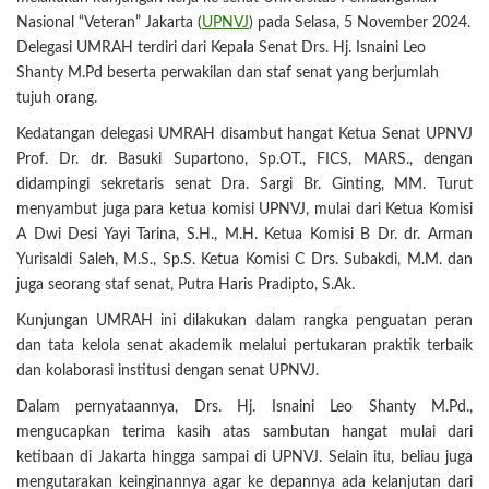
Nasional “Veteran” Jakarta (
UPNVJ
) pada Selasa, 5 November 2024.
Delegasi UMRAH terdiri dari Kepala Senat Drs. Hj. Isnaini Leo
Shanty M.Pd beserta perwakilan dan staf senat yang berjumlah
tujuh orang.
Kedatangan delegasi UMRAH disambut hangat Ketua Senat UPNVJ
Prof. Dr. dr. Basuki Supartono, Sp.OT., FICS, MARS., dengan
didampingi sekretaris senat Dra. Sargi Br. Ginting, MM. Turut
menyambut juga para ketua komisi UPNVJ, mulai dari Ketua Komisi
A Dwi Desi Yayi Tarina, S.H., M.H. Ketua Komisi B Dr. dr. Arman
Yurisaldi Saleh, M.S., Sp.S. Ketua Komisi C Drs. Subakdi, M.M. dan
juga seorang staf senat, Putra Haris Pradipto, S.Ak.
Kunjungan UMRAH ini dilakukan dalam rangka penguatan peran
dan tata kelola senat akademik melalui pertukaran praktik terbaik
dan kolaborasi institusi dengan senat UPNVJ.
Dalam pernyataannya, Drs. Hj. Isnaini Leo Shanty M.Pd.,
mengucapkan terima kasih atas sambutan hangat mulai dari
ketibaan di Jakarta hingga sampai di UPNVJ. Selain itu, beliau juga
mengutarakan keinginannya agar ke depannya ada kelanjutan dari