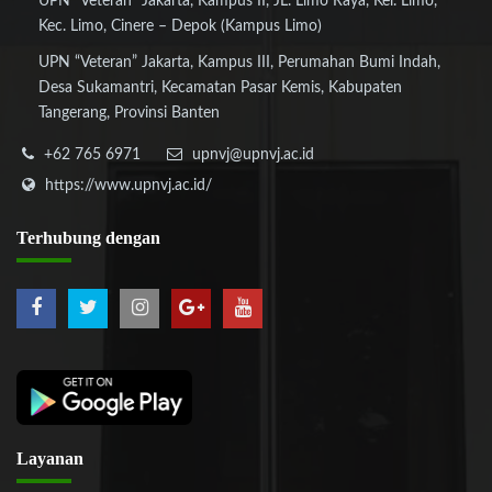
UPN “Veteran” Jakarta, Kampus II, JL. Limo Raya, Kel. Limo,
Kec. Limo, Cinere – Depok (Kampus Limo)
UPN “Veteran” Jakarta, Kampus III, Perumahan Bumi Indah,
Desa Sukamantri, Kecamatan Pasar Kemis, Kabupaten
Tangerang, Provinsi Banten
+62 765 6971
upnvj@upnvj.ac.id
https://www.upnvj.ac.id/
Terhubung
dengan
Layanan