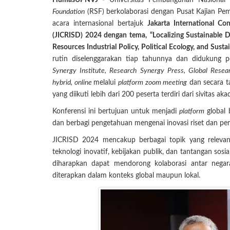
HumasUPNVJ -
Universitas Pembangunan Nasional "
Foundation
(RSF) berkolaborasi dengan Pusat Kajian Pe
acara internasional bertajuk
Jakarta International C
(JICRISD) 2024
dengan tema,
“Localizing Sustainable
Resources Industrial Policy, Political Ecology, and Su
rutin diselenggarakan tiap tahunnya dan didukung 
Synergy Institute, Research Synergy Press, Global Res
hybrid, online
melalui
platform zoom meeting
dan secara t
yang diikuti lebih dari 200 peserta terdiri dari sivita
Konferensi ini bertujuan untuk menjadi
platform
global b
dan berbagi pengetahuan mengenai inovasi riset dan pe
JICRISD 2024 mencakup berbagai topik yang relevan d
teknologi inovatif, kebijakan publik, dan tantangan so
diharapkan dapat mendorong kolaborasi antar negara
diterapkan dalam konteks global maupun lokal.