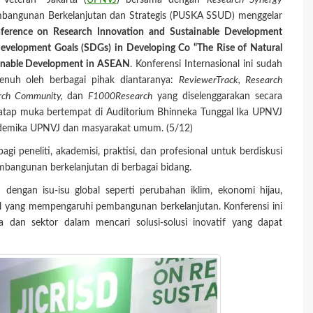
Veteran" Jakarta (
UPNVJ
) bersama dengan
Research Synergy
mbangunan Berkelanjutan dan Strategis (PUSKA SSUD) menggelar
onference on Research Innovation and Sustainable Development
 Development Goals (SDGs) in Developing Co “The Rise of Natural
stainable Development in ASEAN
. Konferensi Internasional ini sudah
penuh oleh berbagai pihak diantaranya:
ReviewerTrack, Research
earch Community,
dan
F1000Research
yang diselenggarakan secara
atap muka bertempat di Auditorium Bhinneka Tunggal Ika UPNVJ
s akademika UPNVJ dan masyarakat umum. (5/12)
agi peneliti, akademisi, praktisi, dan profesional untuk berdiskusi
mbangunan berkelanjutan di berbagai bidang.
engan isu-isu global seperti perubahan iklim, ekonomi hijau,
sial yang mempengaruhi pembangunan berkelanjutan. Konferensi ini
 dan sektor dalam mencari solusi-solusi inovatif yang dapat