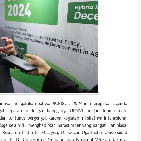
annya mengatakan bahwa JICRISCD 2024 ini merupakan agenda
bagai negara dan dengan bangganya UPNVJ menjadi tuan rumah,
an tentunya bergengsi, karena kegiatan ini sifatnya intenasional
uga selain itu menghadirkan narasumber yang sangat luar biasa,
esearch Institute, Malaysia, Dr. Óscar Ugarteche, Universidad
ian, Ph.D, Universitas Pembangunan Nasional Veteran Jakarta,