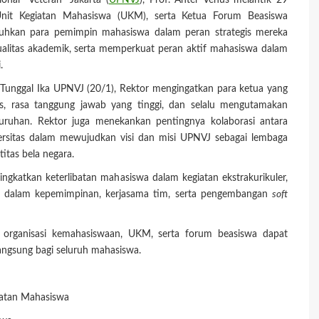
nal "Veteran" Jakarta (
UPNVJ
), Prof. Anter Venus melantik 29
Unit Kegiatan Mahasiswa (UKM), serta Ketua Forum Beasiswa
ukuhkan para pemimpin mahasiswa dalam peran strategis mereka
litas akademik, serta memperkuat peran aktif mahasiswa dalam
.
Tunggal Ika UPNVJ (20/1), Rektor mengingatkan para ketua yang
as, rasa tanggung jawab yang tinggi, dan selalu mengutamakan
luruhan. Rektor juga menekankan pentingnya kolaborasi antara
ersitas dalam mewujudkan visi dan misi UPNVJ sebagai lembaga
itas bela negara.
ngkatkan keterlibatan mahasiswa dalam kegiatan ekstrakurikuler,
a dalam kepemimpinan, kerjasama tim, serta pengembangan
soft
 organisasi kemahasiswaan, UKM, serta forum beasiswa dapat
angsung bagi seluruh mahasiswa.
atan Mahasiswa