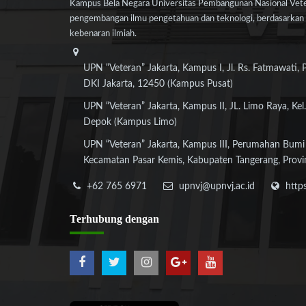
Kampus Bela Negara Universitas Pembangunan Nasional Veter
pengembangan ilmu pengetahuan dan teknologi, berdasarkan n
kebenaran ilmiah.
UPN “Veteran” Jakarta, Kampus I, Jl. Rs. Fatmawati, 
DKI Jakarta, 12450 (Kampus Pusat)
UPN “Veteran” Jakarta, Kampus II, JL. Limo Raya, Kel.
Depok (Kampus Limo)
UPN “Veteran” Jakarta, Kampus III, Perumahan Bumi
Kecamatan Pasar Kemis, Kabupaten Tangerang, Provi
+62 765 6971
upnvj@upnvj.ac.id
http
Terhubung
dengan