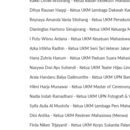
Kaleb Otniel Aritonang - Ketua Badan Eksekutif Mahasi
Dihya Rausan Haqqi - Ketua UKM Lembaga Dakwah K
Reynaya Amanda Vania Sitohang - Ketua UKM Persekut
Dianingtas Hartono Simajorang - Ketua UKM Keluarga 
I Putu Wisnu Ardana - Ketua UKM Kesatuan Mahasis
Azka Irtikha Radhin - Ketua UKM Seni Tari Veteran Jakar
Hana Zuhria Hanum - Ketua UKM Paduan Suara Mahasi
Nasywa Dwi Ayu Suhendi - Ketua UKM Teater Hijau Lim
Araia Handaru Balya Dalimunthe - Ketua UKM UPN Ban
Hilmi Harja Munawar - Ketua UKM Master of Ceremon
Nadia Indah Ramadhani - Ketua UKM UPN Fotografi & V
Syifa Aulia Al Mustofa - Ketua UKM Lembaga Pers Maha
Dini Antika - Ketua UKM Resimen Mahasiswa (Menwa)
Firda Niken Trijayanti - Ketua UKM Korps Sukarela Pala