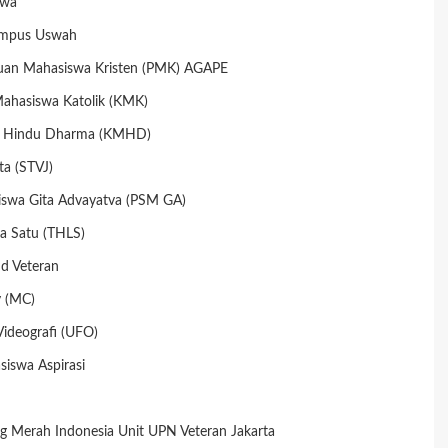
swa
ampus Uswah
uan Mahasiswa Kristen (PMK) AGAPE
Mahasiswa Katolik (KMK)
wa Hindu Dharma (KMHD)
ta (STVJ)
swa Gita Advayatva (PSM GA)
a Satu (THLS)
d Veteran
y (MC)
ideografi (UFO)
siswa Aspirasi
ng Merah Indonesia Unit UPN Veteran Jakarta