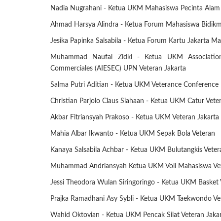
Nadia Nugrahani - Ketua UKM Mahasiswa Pecinta Ala
Ahmad Harsya Alindra - Ketua Forum Mahasiswa Bidikmi
Jesika Papinka Salsabila - Ketua Forum Kartu Jakarta 
Muhammad Naufal Zidki - Ketua UKM Association 
Commerciales (AIESEC) UPN Veteran Jakarta
Salma Putri Aditian - Ketua UKM Veterance Conference
Christian Parjolo Claus Siahaan - Ketua UKM Catur Vete
Akbar Fitriansyah Prakoso - Ketua UKM Veteran Jakarta 
Mahia Albar Ikwanto - Ketua UKM Sepak Bola Veteran
Kanaya Salsabila Achbar - Ketua UKM Bulutangkis Veter
Muhammad Andriansyah Ketua UKM Voli Mahasiswa Vet
Jessi Theodora Wulan Siringoringo - Ketua UKM Basket V
Prajka Ramadhani Asy Sybli - Ketua UKM Taekwondo Vet
Wahid Oktovian - Ketua UKM Pencak Silat Veteran Jakar