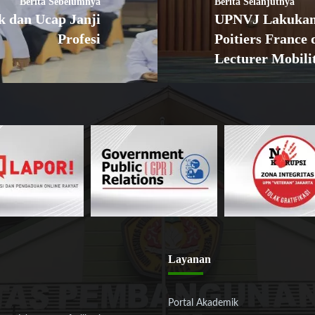
Berita Sebelumnya
Berita Selanjutnya
 dan Ucap Janji
UPNVJ Lakukan 
Profesi
Poitiers France
Lecturer Mobili
Layanan
Portal Akademik