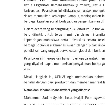
HumasUPNVJ -
Rektor Universitas Pembangunan Nasio
Ketua Organisasi Kemahasiswaan (Ormawa), Ketua 
Universitas. Pelantikan ini dilaksanakan untuk meng
dalam memajukan kehidupan kampus, meningkatkan kua
berbagai kegiatan sosial, budaya, dan pengembangan diri
Dalam acara yang berlangsung di Auditorium Bhinneka 
baru dilantik untuk terus memimpin dengan integrit
kepentingan mahasiswa serta universitas secara kese
berbagai organisasi kemahasiswaan dengan pihak univ
pendidikan yang unggul, berwawasan global dan berident
Pelantikan ini merupakan bagian dari upaya untuk meni
yang diyakini dapat memberikan pengalaman berharg
skills
.
Melalui langkah ini, UPNVJ ingin memastikan bahwa
berjalan dengan baik, produktif, dan memberi manfaat l
Nama dan Jabatan Mahasiswa/I yang dilantik:
Muhammad Sadam Syahir - Ketua Majelis Permusyawar