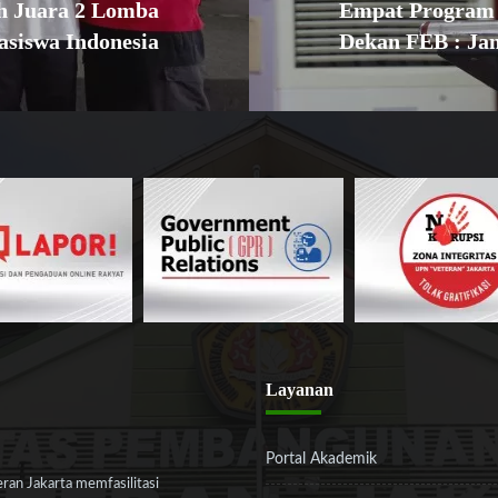
h Juara 2 Lomba
Empat Program 
asiswa Indonesia
Dekan FEB : Ja
Layanan
Portal Akademik
an Jakarta memfasilitasi