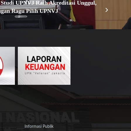
Studi UPNVJ Raih Akreditasi Unggul,
ngan Ragu Pilih UPNVJ
Informasi Publik