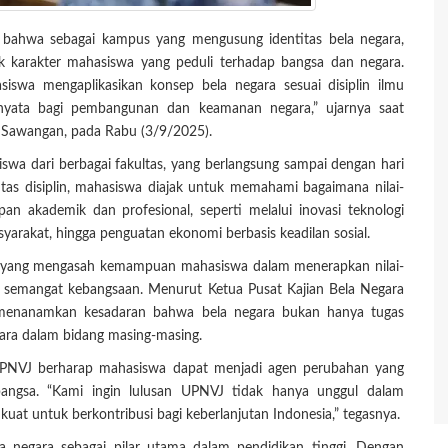
 bahwa sebagai kampus yang mengusung identitas bela negara,
 karakter mahasiswa yang peduli terhadap bangsa dan negara.
iswa mengaplikasikan konsep bela negara sesuai disiplin ilmu
 nyata bagi pembangunan dan keamanan negara,” ujarnya saat
 Sawangan, pada Rabu (3/9/2025).
iswa dari berbagai fakultas, yang berlangsung sampai dengan hari
tas disiplin, mahasiswa diajak untuk memahami bagaimana nilai-
an akademik dan profesional, seperti melalui inovasi teknologi
yarakat, hingga penguatan ekonomi berbasis keadilan sosial.
si yang mengasah kemampuan mahasiswa dalam menerapkan nilai-
 dan semangat kebangsaan. Menurut Ketua Pusat Kajian Bela Negara
n menanamkan kesadaran bahwa bela negara bukan hanya tugas
egara dalam bidang masing-masing.
 UPNVJ berharap mahasiswa dapat menjadi agen perubahan yang
gsa. “Kami ingin lulusan UPNVJ tidak hanya unggul dalam
 kuat untuk berkontribusi bagi keberlanjutan Indonesia,” tegasnya.