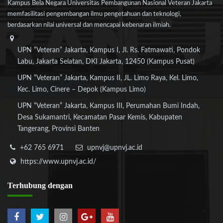
Kampus Bela Negara Universitas Pembangunan Nasional Veteran Jakarta
memfasilitasi pengembangan ilmu pengetahuan dan teknologi,
berdasarkan nilai universal dan mencapai kebenaran ilmiah.
UPN “Veteran” Jakarta, Kampus I, Jl. Rs. Fatmawati, Pondok
Labu, Jakarta Selatan, DKI Jakarta, 12450 (Kampus Pusat)
UPN “Veteran” Jakarta, Kampus II, JL. Limo Raya, Kel. Limo,
Kec. Limo, Cinere – Depok (Kampus Limo)
UPN “Veteran” Jakarta, Kampus III, Perumahan Bumi Indah,
Desa Sukamantri, Kecamatan Pasar Kemis, Kabupaten
Tangerang, Provinsi Banten
+62 765 6971
upnvj@upnvj.ac.id
https://www.upnvj.ac.id/
Terhubung
dengan