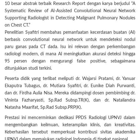
10 besar abstrak terbaik Research Report dengan karya berjudul “A
Systematic Review of AI-Assisted Convolutional Neural Network
Supporting Radiologist in Detecting Malignant Pulmonary Nodules
on Chest CT.”
Penelitian Syafitri membahas pemanfaatan kecerdasan buatan (AI)
berbasis convolutional neural network untuk mendeteksi nodul
paru ganas pada CT dada. Isu ini relevan dengan perkembangan
radiologi modern, di mana AI meningkatkan akurasi deteksi hingga
95 persen dengan mengurangi false positive, sebagaimana
ditunjukkan studi terkini.
Peserta didik yang terlibat meliputi dr. Wajarsi Pratami, dr. Yanuar
Ekaputra Tubagus, dr. Mutiara Syafitri, dr. Eunike Diah Purwanti,
dan dr. Firdha Aulia Nisa. Mereka didampingi dosen pembimbing dr.
Vininta Fazharyasti, Sp.Rad Subsp.TR(K), dan dr. Nataliandra
Natasha Maarifat, Sp.Rad Subsp.PRP(K).
Prestasi ini mencerminkan dedikasi PPDS Radiologi UPNVJ dalam
mengembangkan keilmuan, keterampilan klinis, dan kreativitas.
Keberhasilan tersebut memperkuat kontribusi sivitas akademika
UPNVJ dalam memajukan radiologi Indonesia di tingkat nasional.