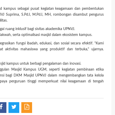
sjid kampus sebagai pusat kegiatan keagamaan dan pembentukan
VJ Suprima, S.Pd.I, M.Pd.I, MH, rombongan disambut pengurus
litas.
ai ruang inklusif bagi sivitas akademika UPNVJ.
kwah, serta optimalisasi masjid dalam ekosistem kampus.
asikan fungsi ibadah, edukasi, dan sosial secara efektif. "Kami
t aktivitas mahasiswa yang produktif dan terbuka," ujarnya.
jid kampus untuk berbagi pengalaman dan inovasi.
nggulan Masjid Kampus UGM, seperti kegiatan pembinaan etika
erensi bagi DKM Masjid UPNVJ dalam mengembangkan tata kelola
 upaya perguruan tinggi memperkuat nilai keagamaan di tengah