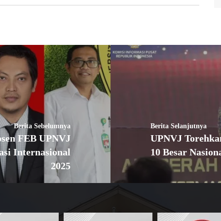
Berita Sebelumnya
Berita Selanjutnya
Dosen FEB UPNVJ
UPNVJ Torehkan 
si Internasional
10 Besar Nasion
2025