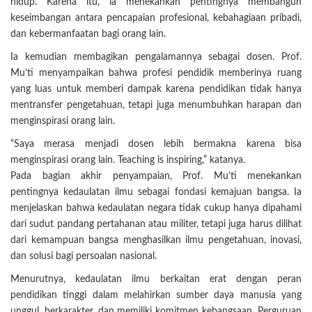
hidup. Karena itu, ia menekankan pentingnya membangun
keseimbangan antara pencapaian profesional, kebahagiaan pribadi,
dan kebermanfaatan bagi orang lain.
Ia kemudian membagikan pengalamannya sebagai dosen. Prof.
Mu’ti menyampaikan bahwa profesi pendidik memberinya ruang
yang luas untuk memberi dampak karena pendidikan tidak hanya
mentransfer pengetahuan, tetapi juga menumbuhkan harapan dan
menginspirasi orang lain.
“Saya merasa menjadi dosen lebih bermakna karena bisa
menginspirasi orang lain. Teaching is inspiring,” katanya.
Pada bagian akhir penyampaian, Prof. Mu’ti menekankan
pentingnya kedaulatan ilmu sebagai fondasi kemajuan bangsa. Ia
menjelaskan bahwa kedaulatan negara tidak cukup hanya dipahami
dari sudut pandang pertahanan atau militer, tetapi juga harus dilihat
dari kemampuan bangsa menghasilkan ilmu pengetahuan, inovasi,
dan solusi bagi persoalan nasional.
Menurutnya, kedaulatan ilmu berkaitan erat dengan peran
pendidikan tinggi dalam melahirkan sumber daya manusia yang
unggul, berkarakter, dan memiliki komitmen kebangsaan. Perguruan