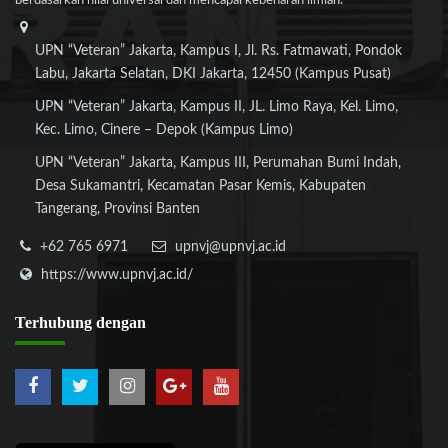
berdasarkan nilai universal dan mencapai kebenaran ilmiah.
UPN “Veteran” Jakarta, Kampus I, Jl. Rs. Fatmawati, Pondok
Labu, Jakarta Selatan, DKI Jakarta, 12450 (Kampus Pusat)
UPN “Veteran” Jakarta, Kampus II, JL. Limo Raya, Kel. Limo,
Kec. Limo, Cinere – Depok (Kampus Limo)
UPN “Veteran” Jakarta, Kampus III, Perumahan Bumi Indah,
Desa Sukamantri, Kecamatan Pasar Kemis, Kabupaten
Tangerang, Provinsi Banten
+62 765 6971
upnvj@upnvj.ac.id
https://www.upnvj.ac.id/
Terhubung
dengan