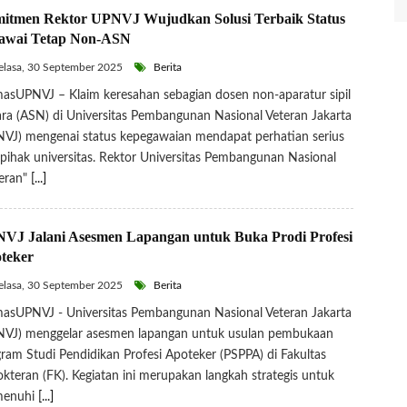
itmen Rektor UPNVJ Wujudkan Solusi Terbaik Status
awai Tetap Non-ASN
lasa, 30 September 2025
Berita
sUPNVJ – Klaim keresahan sebagian dosen non-aparatur sipil
ra (ASN) di Universitas Pembangunan Nasional Veteran Jakarta
VJ) mengenai status kepegawaian mendapat perhatian serius
 pihak universitas. Rektor Universitas Pembangunan Nasional
eran"
[...]
VJ Jalani Asesmen Lapangan untuk Buka Prodi Profesi
teker
lasa, 30 September 2025
Berita
sUPNVJ - Universitas Pembangunan Nasional Veteran Jakarta
NVJ) menggelar asesmen lapangan untuk usulan pembukaan
ram Studi Pendidikan Profesi Apoteker (PSPPA) di Fakultas
kteran (FK). Kegiatan ini merupakan langkah strategis untuk
enuhi
[...]