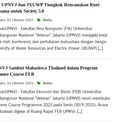
 UPNVJ dan JXUWP Tiongkok Rencanakan Riset
sama untuk Society 5.0
abu, 01 Oktober 2025
Berita
sUPNVJ - Fakultas Ilmu Komputer (FIK) Universitas
angunan Nasional “Veteran” Jakarta (UPNVJ) menjajaki kerja
 riset, konferensi, dan pertukaran mahasiswa dengan Jiangxi
ersity of Water Resources and Electric Power (JXUWP)
[...]
VJ Sambut Mahasiswa Thailand dalam Program
mer Course FEB
abu, 01 Oktober 2025
Berita
sUPNVJ - Fakultas Ekonomi dan Bisnis (FEB) Universitas
bangunan Nasional “Veteran” Jakarta (UPNVJ) resmi membuka
mer Course Programme 2025 pada Senin (30/9/2025). Acara
bukaan digelar di Ruang Rapat FEB UPNVJ,
[...]