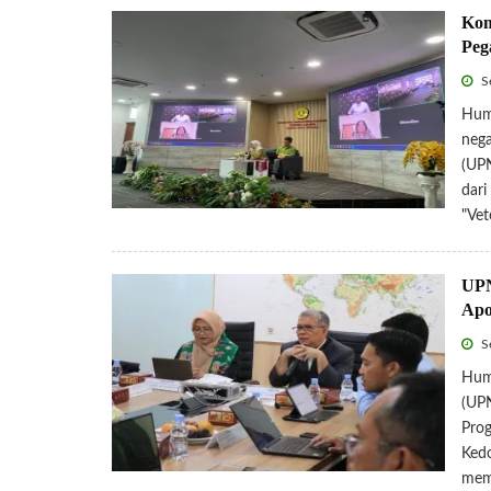
Kom
Peg
Se
Huma
nega
(UPN
dari
"Vet
UPN
Apo
Se
Huma
(UP
Prog
Kedo
mem