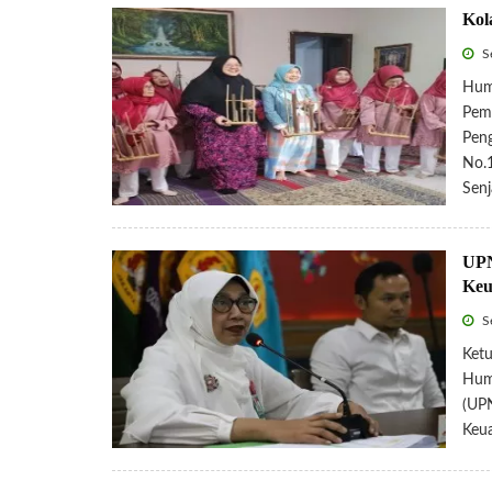
Kol
Se
Huma
Pemb
Peng
No.1
Sen
UPN
Keu
Se
Ket
Huma
(UPN
Keua