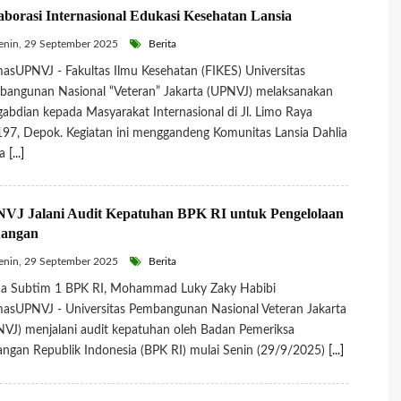
aborasi Internasional Edukasi Kesehatan Lansia
nin, 29 September 2025
Berita
sUPNVJ - Fakultas Ilmu Kesehatan (FIKES) Universitas
angunan Nasional “Veteran” Jakarta (UPNVJ) melaksanakan
abdian kepada Masyarakat Internasional di Jl. Limo Raya
97, Depok. Kegiatan ini menggandeng Komunitas Lansia Dahlia
ja
[...]
VJ Jalani Audit Kepatuhan BPK RI untuk Pengelolaan
angan
nin, 29 September 2025
Berita
ua Subtim 1 BPK RI, Mohammad Luky Zaky Habibi
sUPNVJ - Universitas Pembangunan Nasional Veteran Jakarta
VJ) menjalani audit kepatuhan oleh Badan Pemeriksa
ngan Republik Indonesia (BPK RI) mulai Senin (29/9/2025)
[...]