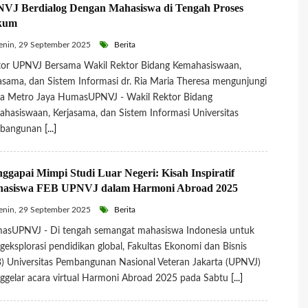
VJ Berdialog Dengan Mahasiswa di Tengah Proses
kum
nin, 29 September 2025
Berita
tor UPNVJ Bersama Wakil Rektor Bidang Kemahasiswaan,
asama, dan Sistem Informasi dr. Ria Maria Theresa mengunjungi
da Metro Jaya HumasUPNVJ - Wakil Rektor Bidang
hasiswaan, Kerjasama, dan Sistem Informasi Universitas
bangunan
[...]
ggapai Mimpi Studi Luar Negeri: Kisah Inspiratif
asiswa FEB UPNVJ dalam Harmoni Abroad 2025
nin, 29 September 2025
Berita
asUPNVJ - Di tengah semangat mahasiswa Indonesia untuk
eksplorasi pendidikan global, Fakultas Ekonomi dan Bisnis
) Universitas Pembangunan Nasional Veteran Jakarta (UPNVJ)
gelar acara virtual Harmoni Abroad 2025 pada Sabtu
[...]