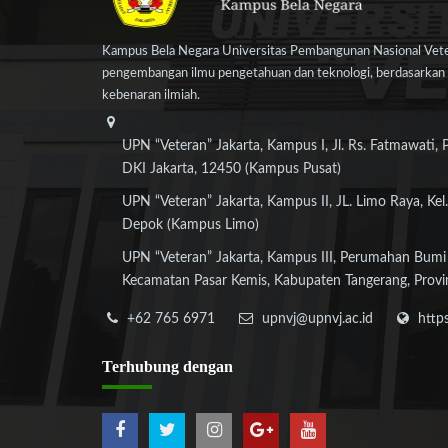
Kampus Bela Negara Universitas Pembangunan Nasional Veter
pengembangan ilmu pengetahuan dan teknologi, berdasarkan n
kebenaran ilmiah.
UPN “Veteran” Jakarta, Kampus I, Jl. Rs. Fatmawati, 
DKI Jakarta, 12450 (Kampus Pusat)
UPN “Veteran” Jakarta, Kampus II, JL. Limo Raya, Kel.
Depok (Kampus Limo)
UPN “Veteran” Jakarta, Kampus III, Perumahan Bumi
Kecamatan Pasar Kemis, Kabupaten Tangerang, Provi
+62 765 6971
upnvj@upnvj.ac.id
http
Terhubung
dengan