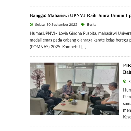
Bangga! Mahasiswi UPNVJ Raih Juara Umum 1
Selasa, 30 September 2025
Berita
HumasUPNVJ– Lovia Gindha Puspita, mahasiswi Universi
medali emas pada cabang olahraga karate kelas beregu 
(POMNAS) 2025. Kompetisi
[...]
FIK
Bah
R
Huma
Pemb
sama
meny
Kese