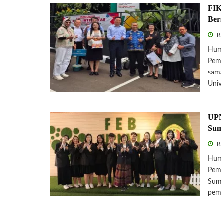
FIK
Ber
R
Huma
Pemb
sama
Univ
UPN
Sum
R
Huma
Pem
Sum
pem