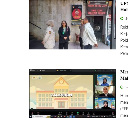
UPN
Hu
Se
Rek
Kerj
Pol
Kema
Pem
Men
Mah
Se
Hum
meng
(FEB
meng