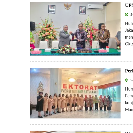
UPN
Se
Hum
Jaka
men
Okt
Per
Se
Hum
Pemb
kunj
Mana