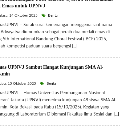
 Emas untuk UPNVJ
lasa, 14 Oktober 2025
Berita
asUPNVJ – Sorak sorai kemenangan menggema saat nama
 Advayatva diumumkan sebagai peraih dua medali emas di
g 5th International Bandung Choral Festival (IBCF) 2025,
ah kompetisi paduan suara bergengsi
[...]
as UPNVJ Sambut Hangat Kunjungan SMA Al-
kmin
abu, 15 Oktober 2025
Berita
asUPNVJ – Humas Universitas Pembangunan Nasional
eran” Jakarta (UPNVJ) menerima kunjungan 48 siswa SMA Al-
in, Kota Bekasi, pada Rabu (15/10/2025). Kegiatan yang
angsung di Laboratorium Diplomasi Fakultas Ilmu Sosial dan
[...]