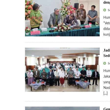
den
Se
Hum
“Vet
dida
kunj
Jad
Sed
Se
Hum
Jaka
yang
Nasi
[...]
Gem