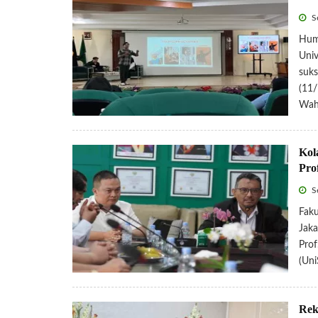
Se
Hum
Univ
suks
(11/
Wahi
Kol
Pro
Se
Faku
Jak
Prof
(Uni
Rek