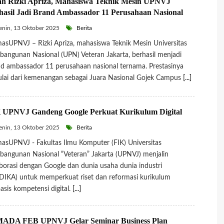
ah Rizki Apriza, Mahasiswa Teknik Mesin UPNVJ
hasil Jadi Brand Ambassador 11 Perusahaan Nasional
nin, 13 Oktober 2025
Berita
sUPNVJ – Rizki Apriza, mahasiswa Teknik Mesin Universitas
angunan Nasional (UPN) Veteran Jakarta, berhasil menjadi
d ambassador 11 perusahaan nasional ternama. Prestasinya
lai dari kemenangan sebagai Juara Nasional Gojek Campus
[...]
 UPNVJ Gandeng Google Perkuat Kurikulum Digital
nin, 13 Oktober 2025
Berita
sUPNVJ - Fakultas Ilmu Komputer (FIK) Universitas
angunan Nasional “Veteran” Jakarta (UPNVJ) menjalin
borasi dengan Google dan dunia usaha dunia industri
IKA) untuk memperkuat riset dan reformasi kurikulum
asis kompetensi digital.
[...]
ADA FEB UPNVJ Gelar Seminar Business Plan