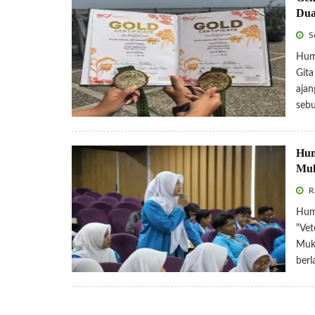
Dua
Se
Hum
Gita
ajan
sebu
Hum
Mu
R
Hum
“Vet
Mukm
berl