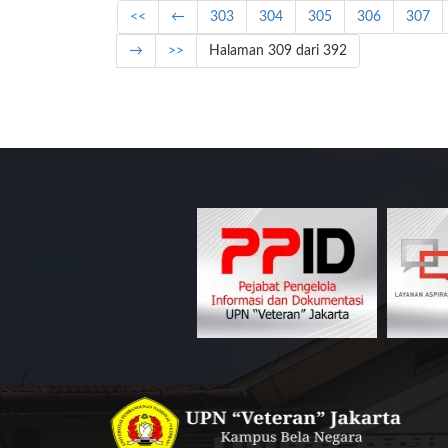
<<
←
303
304
305
306
307
→
>>
Halaman 309 dari 392