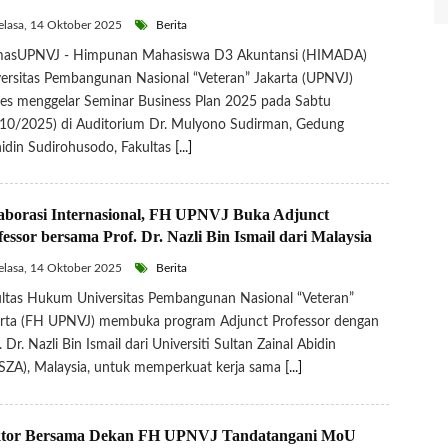
lasa, 14 Oktober 2025
Berita
asUPNVJ - Himpunan Mahasiswa D3 Akuntansi (HIMADA)
ersitas Pembangunan Nasional “Veteran” Jakarta (UPNVJ)
es menggelar Seminar Business Plan 2025 pada Sabtu
10/2025) di Auditorium Dr. Mulyono Sudirman, Gedung
din Sudirohusodo, Fakultas
[...]
aborasi Internasional, FH UPNVJ Buka Adjunct
fessor bersama Prof. Dr. Nazli Bin Ismail dari Malaysia
lasa, 14 Oktober 2025
Berita
ltas Hukum Universitas Pembangunan Nasional “Veteran”
arta (FH UPNVJ) membuka program Adjunct Professor dengan
. Dr. Nazli Bin Ismail dari Universiti Sultan Zainal Abidin
SZA), Malaysia, untuk memperkuat kerja sama
[...]
tor Bersama Dekan FH UPNVJ Tandatangani MoU