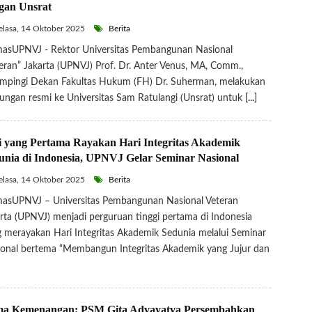
gan Unsrat
lasa, 14 Oktober 2025
Berita
asUPNVJ - Rektor Universitas Pembangunan Nasional
eran” Jakarta (UPNVJ) Prof. Dr. Anter Venus, MA, Comm.,
mpingi Dekan Fakultas Hukum (FH) Dr. Suherman, melakukan
ungan resmi ke Universitas Sam Ratulangi (Unsrat) untuk
[...]
i yang Pertama Rayakan Hari Integritas Akademik
unia di Indonesia, UPNVJ Gelar Seminar Nasional
lasa, 14 Oktober 2025
Berita
asUPNVJ – Universitas Pembangunan Nasional Veteran
rta (UPNVJ) menjadi perguruan tinggi pertama di Indonesia
 merayakan Hari Integritas Akademik Sedunia melalui Seminar
onal bertema “Membangun Integritas Akademik yang Jujur dan
a Kemenangan: PSM Gita Advayatva Persembahkan