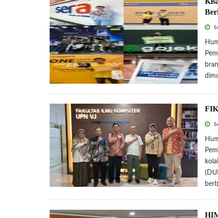
Kis
Ber
Se
Huma
Pemb
bran
dimu
FIK
Se
Huma
Pemb
kola
(DUD
berb
HIM