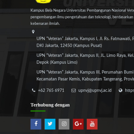
Kampus Bela Negara Universitas Pembangunan Nasional Veter
pengembangan ilmu pengetahuan dan teknologi, berdasarkan n
kebenaran ilmiah.
UPN “Veteran” Jakarta, Kampus I, Jl. Rs. Fatmawati, 
DKI Jakarta, 12450 (Kampus Pusat)
UPN “Veteran” Jakarta, Kampus II, JL. Limo Raya, Kel.
Depok (Kampus Limo)
UPN “Veteran” Jakarta, Kampus III, Perumahan Bumi
Kecamatan Pasar Kemis, Kabupaten Tangerang, Provi
+62 765 6971
upnvj@upnvj.ac.id
http
Terhubung
dengan