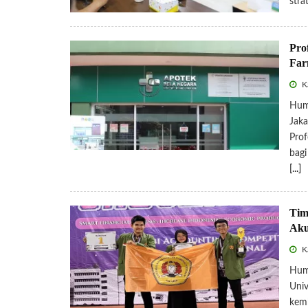
stra
Pro
Far
Ka
Hum
Jaka
Prof
bagi
[...]
Tim
Aku
Ka
Hum
Univ
kemb