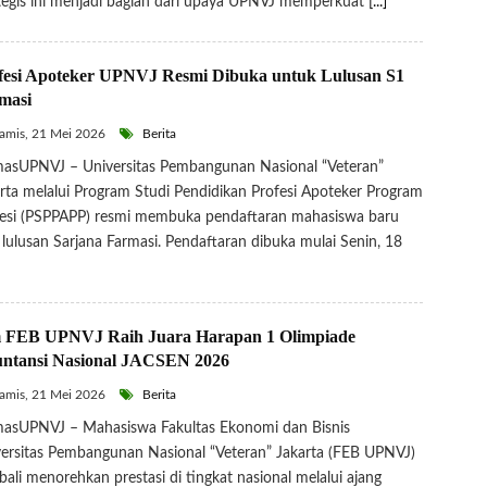
tegis ini menjadi bagian dari upaya UPNVJ memperkuat
[...]
fesi Apoteker UPNVJ Resmi Dibuka untuk Lulusan S1
masi
mis, 21 Mei 2026
Berita
asUPNVJ – Universitas Pembangunan Nasional “Veteran”
rta melalui Program Studi Pendidikan Profesi Apoteker Program
esi (PSPPAPP) resmi membuka pendaftaran mahasiswa baru
 lulusan Sarjana Farmasi. Pendaftaran dibuka mulai Senin, 18
 FEB UPNVJ Raih Juara Harapan 1 Olimpiade
ntansi Nasional JACSEN 2026
mis, 21 Mei 2026
Berita
asUPNVJ – Mahasiswa Fakultas Ekonomi dan Bisnis
ersitas Pembangunan Nasional “Veteran” Jakarta (FEB UPNVJ)
ali menorehkan prestasi di tingkat nasional melalui ajang