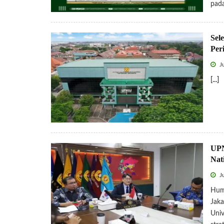
pada
Sel
Per
Ju
[...]
UPN
Nat
Ju
Hum
Jaka
Univ