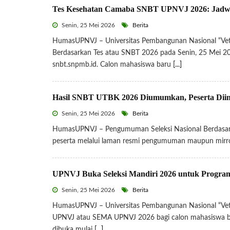
Tes Kesehatan Camaba SNBT UPNVJ 2026: Jadwal
Senin, 25 Mei 2026
Berita
HumasUPNVJ – Universitas Pembangunan Nasional “Vete
Berdasarkan Tes atau SNBT 2026 pada Senin, 25 Mei 
snbt.snpmb.id. Calon mahasiswa baru
[...]
Hasil SNBT UTBK 2026 Diumumkan, Peserta Diin
Senin, 25 Mei 2026
Berita
HumasUPNVJ – Pengumuman Seleksi Nasional Berdasark
peserta melalui laman resmi pengumuman maupun mirror
UPNVJ Buka Seleksi Mandiri 2026 untuk Program
Senin, 25 Mei 2026
Berita
HumasUPNVJ – Universitas Pembangunan Nasional “Vete
UPNVJ atau SEMA UPNVJ 2026 bagi calon mahasiswa ba
dibuka mulai
[...]