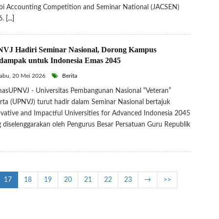
i Accounting Competition and Seminar National (JACSEN)
6.
[...]
VJ Hadiri Seminar Nasional, Dorong Kampus
dampak untuk Indonesia Emas 2045
abu, 20 Mei 2026
Berita
asUPNVJ - Universitas Pembangunan Nasional “Veteran”
rta (UPNVJ) turut hadir dalam Seminar Nasional bertajuk
vative and Impactful Universities for Advanced Indonesia 2045
 diselenggarakan oleh Pengurus Besar Persatuan Guru Republik
17
18
19
20
21
22
23
→
>>