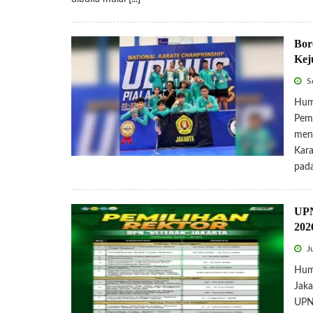
Bor
Kej
Se
Hum
Pemb
men
Kara
pad
UPN
202
Ju
Hum
Jaka
UPNV