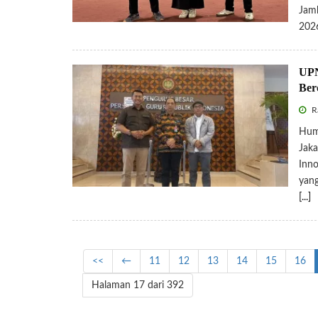
Jamb
202
UPN
Ber
R
Hum
Jaka
Inno
yang
[...]
<<
←
11
12
13
14
15
16
Halaman 17 dari 392