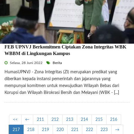
FEB UPNVJ Berkomitmen Ciptakan Zona Integritas WBK
WBBM di Lingkungan Kampus
Selasa, 28 Juni 2022
Berita
HumasUPNVJ - Zona Integritas (ZI) merupakan predikat yang
diberikan kepada instansi pemerintah dan jajarannya yang
mempunyai komitmen untuk mewujudkan Wilayah Bebas dari
Korupsi dan Wilayah Birokrasi Bersih dan Melayani (WBK -
[...]
<<
←
211
212
213
214
215
216
217
218
219
220
221
222
223
→