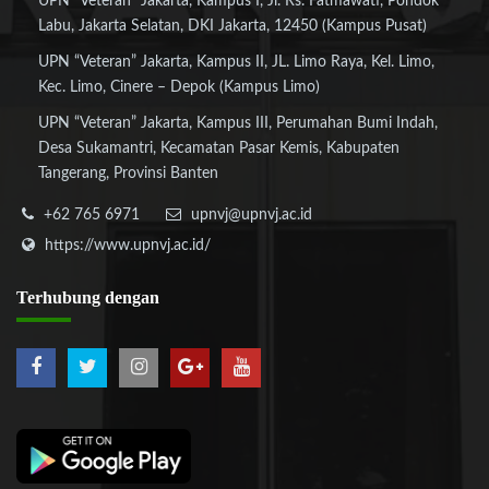
UPN “Veteran” Jakarta, Kampus I, Jl. Rs. Fatmawati, Pondok
Labu, Jakarta Selatan, DKI Jakarta, 12450 (Kampus Pusat)
UPN “Veteran” Jakarta, Kampus II, JL. Limo Raya, Kel. Limo,
Kec. Limo, Cinere – Depok (Kampus Limo)
UPN “Veteran” Jakarta, Kampus III, Perumahan Bumi Indah,
Desa Sukamantri, Kecamatan Pasar Kemis, Kabupaten
Tangerang, Provinsi Banten
+62 765 6971
upnvj@upnvj.ac.id
https://www.upnvj.ac.id/
Terhubung
dengan