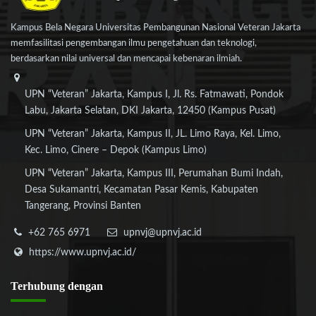
Kampus Bela Negara Universitas Pembangunan Nasional Veteran Jakarta
memfasilitasi pengembangan ilmu pengetahuan dan teknologi,
berdasarkan nilai universal dan mencapai kebenaran ilmiah.
UPN “Veteran” Jakarta, Kampus I, Jl. Rs. Fatmawati, Pondok
Labu, Jakarta Selatan, DKI Jakarta, 12450 (Kampus Pusat)
UPN “Veteran” Jakarta, Kampus II, JL. Limo Raya, Kel. Limo,
Kec. Limo, Cinere – Depok (Kampus Limo)
UPN “Veteran” Jakarta, Kampus III, Perumahan Bumi Indah,
Desa Sukamantri, Kecamatan Pasar Kemis, Kabupaten
Tangerang, Provinsi Banten
+62 765 6971
upnvj@upnvj.ac.id
https://www.upnvj.ac.id/
Terhubung
dengan