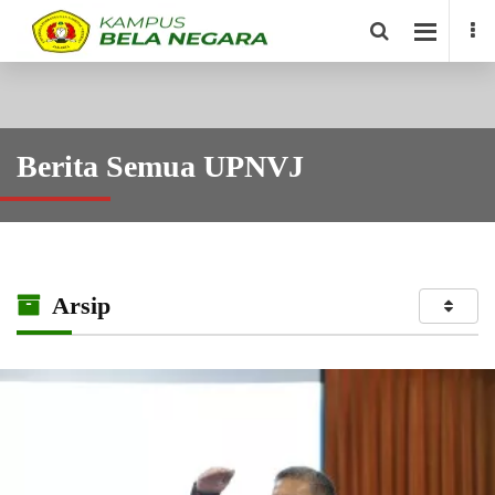
Berita Semua UPNVJ
Arsip