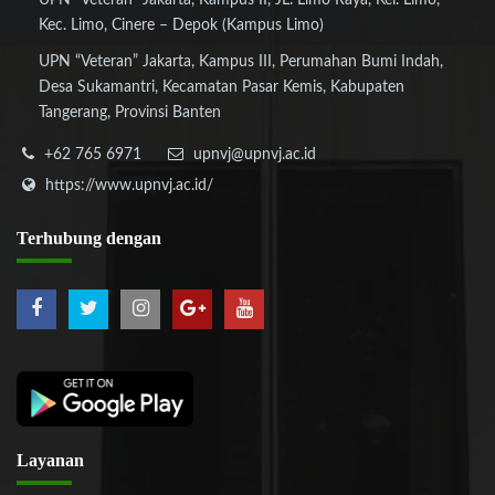
UPN “Veteran” Jakarta, Kampus II, JL. Limo Raya, Kel. Limo,
Kec. Limo, Cinere – Depok (Kampus Limo)
UPN “Veteran” Jakarta, Kampus III, Perumahan Bumi Indah,
Desa Sukamantri, Kecamatan Pasar Kemis, Kabupaten
Tangerang, Provinsi Banten
+62 765 6971
upnvj@upnvj.ac.id
https://www.upnvj.ac.id/
Terhubung
dengan
Layanan