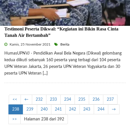
Testimoni Peserta Dikwal: “Kegiatan ini Bikin Rasa Cinta
Tanah Air Bertambah”
Kamis, 25 November 2021
Berita
HumasUPNVJ - Pendidikan Awal Bela Negara (Dikwal) gelombang
kedua diikuti sebanyak 160 peserta yang terbagi dari 104 peserta
UPN Veteran Jakarta, 26 peserta UPN Veteran Yogyakarta dan 30
peserta UPN Veteran
[...]
<<
←
232
233
234
235
236
237
238
239
240
241
242
243
244
→
>>
Halaman 238 dari 392