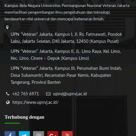
Kampus Bela Negara Universitas Pembangunan Nasional Veteran Jakarta
memfasilitasi pengembangan ilmu pengetahuan dan teknologi,
berdasarkan nilai universal dan mencapai kebenaran ilmiah.
UPN “Veteran” Jakarta, Kampus I, Jl. Rs. Fatmawati, Pondok
Labu, Jakarta Selatan, DKI Jakarta, 12450 (Kampus Pusat)
UPN “Veteran” Jakarta, Kampus II, JL. Limo Raya, Kel. Limo,
Kec. Limo, Cinere – Depok (Kampus Limo)
UPN “Veteran” Jakarta, Kampus III, Perumahan Bumi Indah,
Desa Sukamantri, Kecamatan Pasar Kemis, Kabupaten
Tangerang, Provinsi Banten
+62 765 6971
upnvj@upnvj.ac.id
https://www.upnvj.ac.id/
Terhubung
dengan