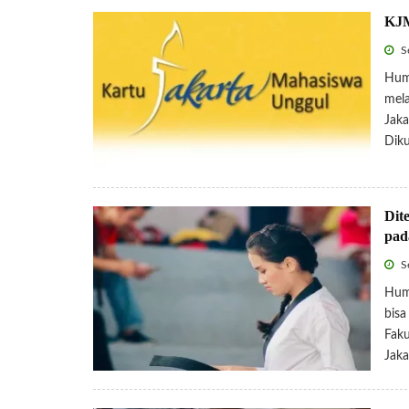
KJM
Se
Hum
mela
Jaka
Diku
Dit
pad
Se
Hum
bisa
Faku
Jaka