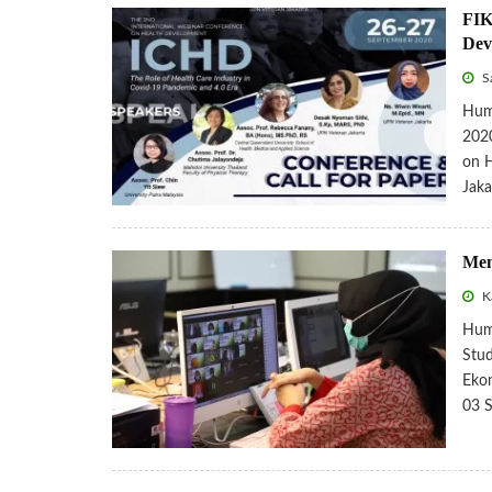
FIK
Dev
Sa
Hum
2020
on H
Jaka
Mem
Ka
Huma
Stud
Ekon
03 S