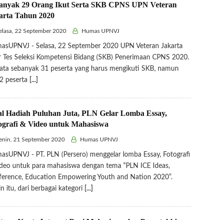
anyak 29 Orang Ikut Serta SKB CPNS UPN Veteran
arta Tahun 2020
lasa, 22 September 2020
Humas UPNVJ
asUPNVJ - Selasa, 22 September 2020 UPN Veteran Jakarta
r Tes Seleksi Kompetensi Bidang (SKB) Penerimaan CPNS 2020.
ata sebanyak 31 peserta yang harus mengikuti SKB, namun
2 peserta
[...]
al Hadiah Puluhan Juta, PLN Gelar Lomba Essay,
ografi & Video untuk Mahasiswa
nin, 21 September 2020
Humas UPNVJ
sUPNVJ - PT. PLN (Persero) menggelar lomba Essay, Fotografi
deo untuk para mahasiswa dengan tema “PLN ICE Ideas,
erence, Education Empowering Youth and Nation 2020”.
in itu, dari berbagai kategori
[...]