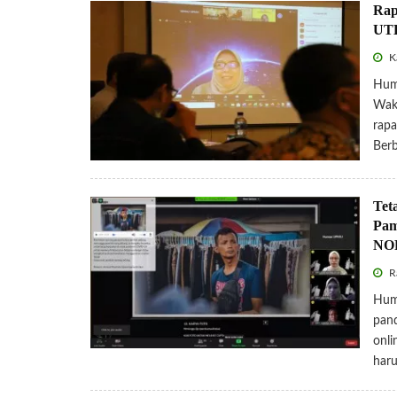
Rap
UT
Ka
Hum
Wak
rapa
Berb
Tet
Pam
NO
R
Hum
pand
onli
haru