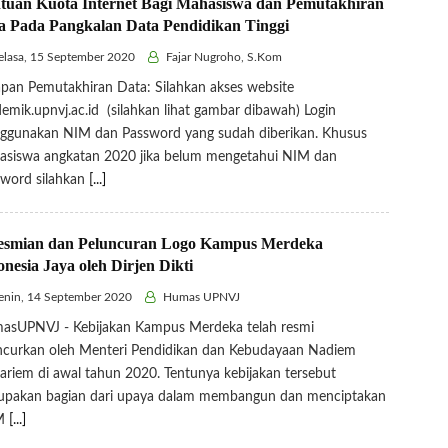
tuan Kuota Internet Bagi Mahasiswa dan Pemutakhiran
a Pada Pangkalan Data Pendidikan Tinggi
lasa, 15 September 2020
Fajar Nugroho, S.Kom
pan Pemutakhiran Data: Silahkan akses website
emik.upnvj.ac.id (silahkan lihat gambar dibawah) Login
ggunakan NIM dan Password yang sudah diberikan. Khusus
asiswa angkatan 2020 jika belum mengetahui NIM dan
sword silahkan
[...]
esmian dan Peluncuran Logo Kampus Merdeka
onesia Jaya oleh Dirjen Dikti
nin, 14 September 2020
Humas UPNVJ
asUPNVJ - Kebijakan Kampus Merdeka telah resmi
ncurkan oleh Menteri Pendidikan dan Kebudayaan Nadiem
riem di awal tahun 2020. Tentunya kebijakan tersebut
upakan bagian dari upaya dalam membangun dan menciptakan
M
[...]