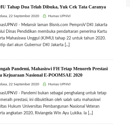
U Tahap Dua Telah Dibuka, Yuk Cek Tata Caranya
lasa, 22 September 2020
Humas UPNVJ
asUPNVJ - Melansir laman Bisnis.com PemproV DKI Jakarta
lui Dinas Pendidikan membuka pendaftaran penerima Kartu
rta Mahasiswa Unggul (KJMU) tahap 22 untuk tahun 2020.
tip dari akun Gubernur DKI Jakarta
[...]
engah Pandemi, Mahasiswi FH Tetap Menoreh Prestasi
a Kejuaraan Nasional E-POOMSAE 2020
lasa, 22 September 2020
Humas UPNVJ
asUPNVJ - Pandemi bukan sebagai penghalang untuk tetap
 meraih prestasi, ini dibuktikan oleh salah satu mahasiswi
ltas Hukum Universitas Pembangunan Nasional Veteran
rta angkatan 2020, Riviangela Win Ayu Lukika. Ia
[...]