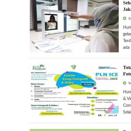
Seb
Jak
Se
Hum
gela
Terd
ada 
Tot
Fot
Se
Huma
& Vi
Conf
Sela