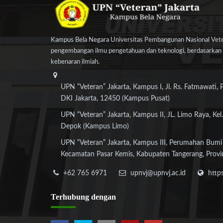
Kampus Bela Negara Universitas Pembangunan Nasional Veter
pengembangan ilmu pengetahuan dan teknologi, berdasarkan n
kebenaran ilmiah.
UPN “Veteran” Jakarta, Kampus I, Jl. Rs. Fatmawati, 
DKI Jakarta, 12450 (Kampus Pusat)
UPN “Veteran” Jakarta, Kampus II, JL. Limo Raya, Kel.
Depok (Kampus Limo)
UPN “Veteran” Jakarta, Kampus III, Perumahan Bumi
Kecamatan Pasar Kemis, Kabupaten Tangerang, Provi
+62 765 6971
upnvj@upnvj.ac.id
http
Terhubung
dengan