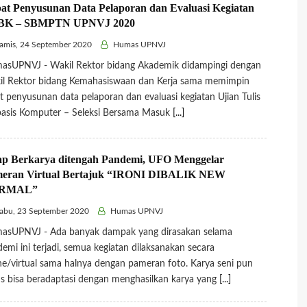
at Penyusunan Data Pelaporan dan Evaluasi Kegiatan
BK – SBMPTN UPNVJ 2020
mis, 24 September 2020
Humas UPNVJ
asUPNVJ - Wakil Rektor bidang Akademik didampingi dengan
il Rektor bidang Kemahasiswaan dan Kerja sama memimpin
t penyusunan data pelaporan dan evaluasi kegiatan Ujian Tulis
asis Komputer – Seleksi Bersama Masuk
[...]
ap Berkarya ditengah Pandemi, UFO Menggelar
eran Virtual Bertajuk “IRONI DIBALIK NEW
RMAL”
abu, 23 September 2020
Humas UPNVJ
asUPNVJ - Ada banyak dampak yang dirasakan selama
emi ini terjadi, semua kegiatan dilaksanakan secara
ne/virtual sama halnya dengan pameran foto. Karya seni pun
s bisa beradaptasi dengan menghasilkan karya yang
[...]