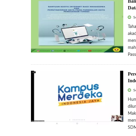
Ban
Dat
Se
Taha
akad
men
mah
Pas
Per
Ind
Se
Hum
dilu
Maka
mer
SD