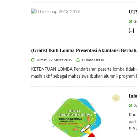
UTS
Se
[...]
(Gratis) Ikuti Lomba Presentasi Akuntansi Berbah
Jumat, 22 Maret 2019
Humas UPNVJ
KETENTUAN LOMBA Pendaftaran peserta lomba tidak dip
masih aktif sebagai mahasiswa (bukan alumni) program 
Inf
Ju
Kuot
pada
& Si