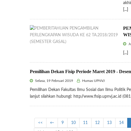
akhi
[...]
PE
WIS
Ju
[...]
Pemilihan Dekan Fisip Periode Maret 2019 - Dese
Selasa, 19 Februari 2019
Humas UPNVJ
Pemilihan Dekan Fakultas Ilmu Sosial dan Ilmu Politik 
lanjut silahkan hubungi: http//www.fisip.upnvj.ac.id 
<<
←
9
10
11
12
13
14