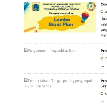
Yuk
Ju
Hall
inil
yang
Mah
Pen
Ka
[...]
Pem
Skr
Ka
[...]