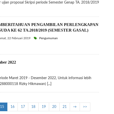
r ujian proposal Skripsi periode Semester Genap TA. 2018/2019
MBERITAHUAN PENGAMBILAN PERLENGKAPAN
UDA KE 62 TA.2018/2019 (SEMESTER GASAL)
mat, 22 Februari 2019
Pengumuman
mber 2022
Periode Maret 2019 - Desember 2022, Untuk informasi lebih
(081288000118 Rizky Hikmawan)
[...]
15
16
17
18
19
20
21
→
>>