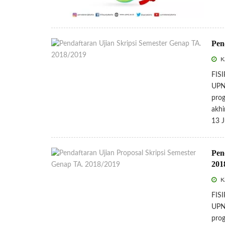
Pen
Ka
FISI
UPNV
prog
akhi
13 J
Pen
201
Ka
FISI
UPNV
prog