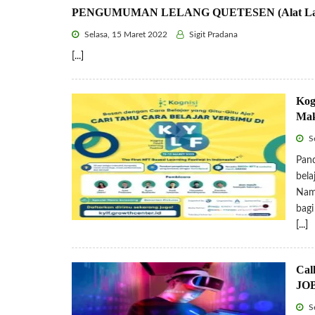
PENGUMUMAN LELANG QUETESEN (Alat Lab F
Selasa, 15 Maret 2022
Sigit Pradana
[...]
Kog
Mak
Se
Pand
bela
Namu
bagi
[...]
Cal
JO
Se