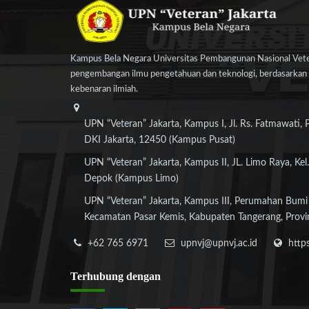
Kampus Bela Negara Universitas Pembangunan Nasional Veter
pengembangan ilmu pengetahuan dan teknologi, berdasarkan n
kebenaran ilmiah.
UPN “Veteran” Jakarta, Kampus I, Jl. Rs. Fatmawati, 
DKI Jakarta, 12450 (Kampus Pusat)
UPN “Veteran” Jakarta, Kampus II, JL. Limo Raya, Kel.
Depok (Kampus Limo)
UPN “Veteran” Jakarta, Kampus III, Perumahan Bumi
Kecamatan Pasar Kemis, Kabupaten Tangerang, Provi
+62 765 6971
upnvj@upnvj.ac.id
http
Terhubung
dengan