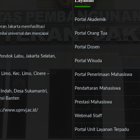
Layanan
Portal Akademik
an Jakarta memfasilitasi
Portal Orang Tua
ilai universal dan mencapai
Portal Dosen
Pondok Labu, Jakarta Selatan,
Portal Wisuda
 Limo, Kec. Limo, Cinere –
Portal Penerimaan Mahasiswa
Pendaftaran Mahasiswa
 Indah, Desa Sukamantri,
nsi Banten
Prestasi Mahasiswa
s://www.upnvj.ac.id/
Webmail Staff
Portal Unit Layanan Terpadu