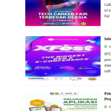
Call
ini 
Fair
Inf
Se
XFES
pend
dala
suli
Pel
Per
Ka