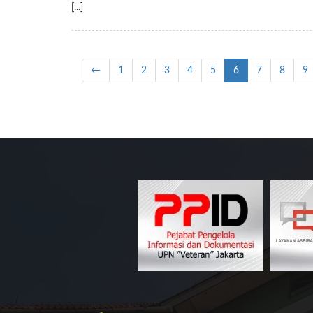
[...]
←
1
2
3
4
5
6
7
8
9