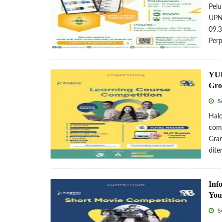
Pelu
UPN 
09.3
Per
YUK
Gro
Se
Halo
comp
Gram
dit
Inf
You
Se