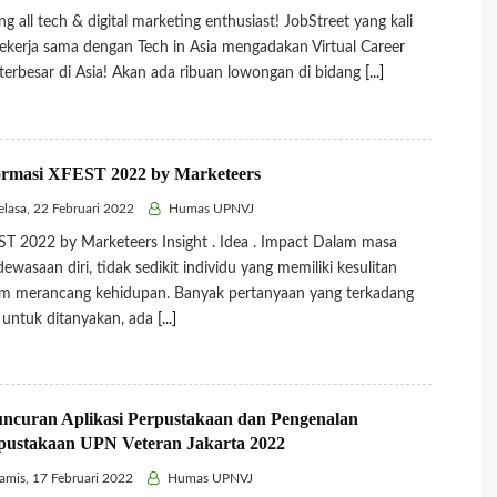
ing all tech & digital marketing enthusiast! JobStreet yang kali
bekerja sama dengan Tech in Asia mengadakan Virtual Career
 terbesar di Asia! Akan ada ribuan lowongan di bidang
[...]
ormasi XFEST 2022 by Marketeers
lasa, 22 Februari 2022
Humas UPNVJ
T 2022 by Marketeers Insight . Idea . Impact Dalam masa
ewasaan diri, tidak sedikit individu yang memiliki kesulitan
m merancang kehidupan. Banyak pertanyaan yang terkadang
t untuk ditanyakan, ada
[...]
uncuran Aplikasi Perpustakaan dan Pengenalan
pustakaan UPN Veteran Jakarta 2022
mis, 17 Februari 2022
Humas UPNVJ