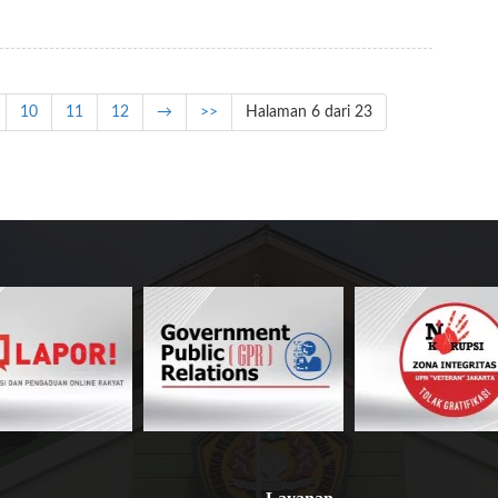
10
11
12
→
>>
Halaman 6 dari 23