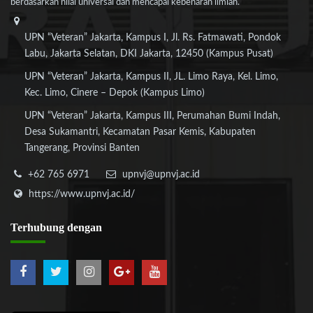
berdasarkan nilai universal dan mencapai kebenaran ilmiah.
UPN “Veteran” Jakarta, Kampus I, Jl. Rs. Fatmawati, Pondok
Labu, Jakarta Selatan, DKI Jakarta, 12450 (Kampus Pusat)
UPN “Veteran” Jakarta, Kampus II, JL. Limo Raya, Kel. Limo,
Kec. Limo, Cinere – Depok (Kampus Limo)
UPN “Veteran” Jakarta, Kampus III, Perumahan Bumi Indah,
Desa Sukamantri, Kecamatan Pasar Kemis, Kabupaten
Tangerang, Provinsi Banten
+62 765 6971
upnvj@upnvj.ac.id
https://www.upnvj.ac.id/
Terhubung
dengan