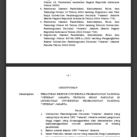
Nomor  16,  Tambahan  Lembaran  Negara  Republik  Indonesia 
Nomor 5500);
3.
Peraturan 
Menteri   Pendidikan,   Kebudayaan,   Riset, 
d
an 
Teknologi Nomor 10 Tahun 2024 tentang Organisasi
dan Tata 
Kerja  Universitas  Pembangunan  Nasional  “Veteran”  Jakarta 
(Berita Negara Republik Indonesia Tahun 20
24
Nomor 1
76
);
4.
Peraturan   Menteri   Pendidikan
,   Kebudayaan,   Riset, 
d
an 
Teknologi 
Nomor 
68
Tahun  20
24
tentang  Statuta  Universitas 
Pembangunan  Nasional  “Veteran”  Jakarta 
(Berita   Negara 
Republik Indonesia Tahun 2024 Nomor 702)
;
5.
Keputusan   Menteri   Pendidikan,   Kebudayaan,   Riset,   dan 
Teknologi  Nomor  65736/MPK.A/2022  tentang  Pengangkatan 
Rektor Universitas Pembangunan Nasional “Veteran” Jakarta 
Periode Tahun 2022
-
2026;
-
2
-
MEMUTUSKAN:
Menetapkan       
:
PERATURAN REKTOR 
UNIVERSITAS PEMBANGUNAN NASIONAL
“VETERAN”   JAKARTA
TENTANG 
SENAT    FAKULTAS    DI 
LINGKUNGAN 
UNIVERSITAS 
PEMBANGUNAN 
NASIONAL 
“VETERAN” JAKARTA
.
Pasal 1
1.
Universitas  Pembangunan  Nasional  “Veteran”  Jakarta  yang 
selanjutnya disebut UPN “Veteran” Jakarta adalah perguruan 
tinggi  negeri  yang  diselenggarakan  oleh  kementerian  yang 
menyelenggarakan 
urusan 
pemerintahan 
di 
bidang 
pendidikan.
2.
Rektor adalah Rektor UPN “Veteran” Jakarta.
3.
Senat Fakultas adalah unsur yang memiliki fungsi penetapan 
dan pertimbangan dalam pelaksanaan kebijakan akademik di 