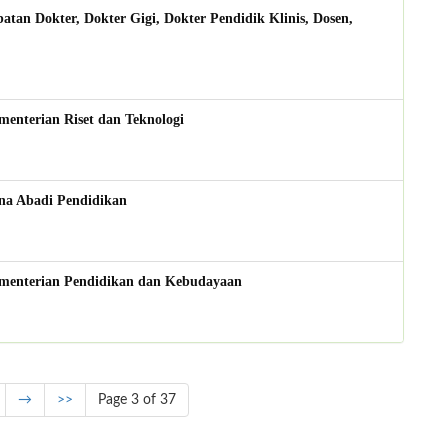
tan Dokter, Dokter Gigi, Dokter Pendidik Klinis, Dosen,
enterian Riset dan Teknologi
na Abadi Pendidikan
ementerian Pendidikan dan Kebudayaan
→
>>
Page 3 of 37