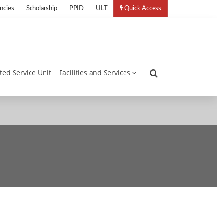
ncies
Scholarship
PPID
ULT
Quick Access
ated Service Unit
Facilities and Services