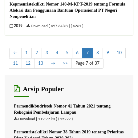
Kepmenristekdikti Nomor 140-M-KPT-2019 tentang Formula
Alokasi dan Penggunaan Bantuan Operasional PT Negeri
Nonpenelitian
2019
Download [ 497.64 kB ] ( 4261 )
←
1
2
3
4
5
6
7
8
9
10
11
12
13
→
>>
Page 7 of 37
Arsip Populer
Permendikbudristek Nomor 41 Tahun 2021 tentang
Rekognisi Pembelajaran Lampau
Download [ 119.99 kB ] ( 15227 )
Permenristekdikti Nomor 38 Tahun 2019 tentang Prioritas