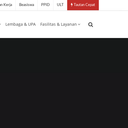
n Kerja
Beasiswa
PPID
ULT
Tautan Cepat
Lembaga & UPA
Fasilitas & Layanan