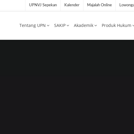
UPNVJ Sepekan
Kalender
Majalah Online
Lowonga
Tentang UPN
SAKIP
Akademik
Produk Hukum