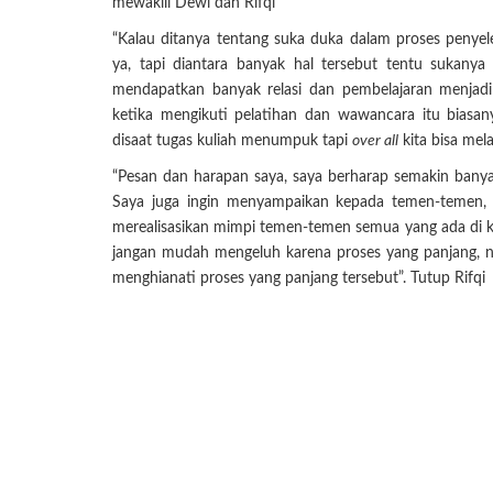
mewakili Dewi dan Rifqi
“Kalau ditanya tentang suka duka dalam proses penyel
ya, tapi diantara banyak hal tersebut tentu sukan
mendapatkan banyak relasi dan pembelajaran menjad
ketika mengikuti pelatihan dan wawancara itu biasa
disaat tugas kuliah menumpuk tapi
over all
kita bisa mel
“Pesan dan harapan saya, saya berharap semakin banyak
Saya juga ingin menyampaikan kepada temen-temen, 
merealisasikan mimpi temen-temen semua yang ada di 
jangan mudah mengeluh karena proses yang panjang, nik
menghianati proses yang panjang tersebut”. Tutup Rifqi