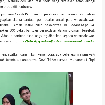
gan). Namun demikian, rasa sedih yang dirasakan tetap diiringi
yang produktif tentunya.
 pandemi Covid-19 di sektor perekonomian, pemerintah melalui
yiapkan skema bantuan permodalan untuk para wirausahawan
usaha. Laman resmi milik pemerintah RI,
Indonesia.go .id
,
apkan 500 paket bantuan permodalan dalam program tersebut.
. Adapun bantuan akan langsung diberikan kepada wirausahawan
 syarat. (
https://tirto.id/syarat-daftar-bantuan-wirausaha-muda-
 mendapatkan dana hibah kemenpora, ada beberapa mahasiswa/i
ibah tersebut, diantaranya: Dewi Tri Ambarwati, Muhammad Fiqri