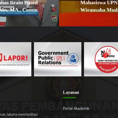
as Brain Based
Mahasiswa UPNV
enus, MA., Comm
Wirausaha Mud
Layanan
Portal Akademik
an Jakarta memfasilitasi