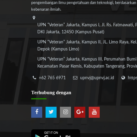
pengembangan ilmu pengetahuan dan teknologi, berdasarkan n
kebenaran ilmiah.
UPN “Veteran” Jakarta, Kampus I, Jl. Rs. Fatmawati, 
DKI Jakarta, 12450 (Kampus Pusat)
UPN “Veteran” Jakarta, Kampus II, JL. Limo Raya, Kel.
Depok (Kampus Limo)
UPN “Veteran” Jakarta, Kampus III, Perumahan Bumi
Kecamatan Pasar Kemis, Kabupaten Tangerang, Provi
+62 765 6971
upnvj@upnvj.ac.id
http
Terhubung
dengan