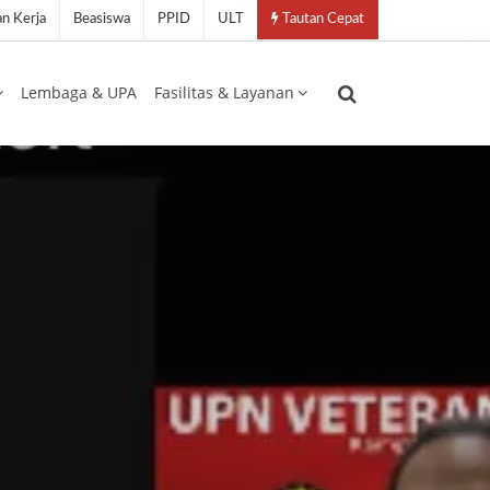
n Kerja
Beasiswa
PPID
ULT
Tautan Cepat
Lembaga & UPA
Fasilitas & Layanan