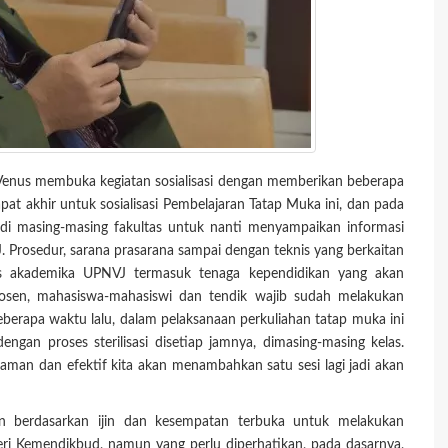
 Venus membuka kegiatan sosialisasi dengan memberikan beberapa
pat akhir untuk sosialisasi Pembelajaran Tatap Muka ini, dan pada
n di masing-masing fakultas untuk nanti menyampaikan informasi
 Prosedur, sarana prasarana sampai dengan teknis yang berkaitan
tas akademika UPNVJ termasuk tenaga kependidikan yang akan
 dosen, mahasiswa-mahasiswi dan tendik wajib sudah melakukan
beberapa waktu lalu, dalam pelaksanaan perkuliahan tatap muka ini
dengan proses sterilisasi disetiap jamnya, dimasing-masing kelas.
 aman dan efektif kita akan menambahkan satu sesi lagi jadi akan
akan berdasarkan ijin dan kesempatan terbuka untuk melakukan
ri Kemendikbud, namun yang perlu diperhatikan, pada dasarnya,