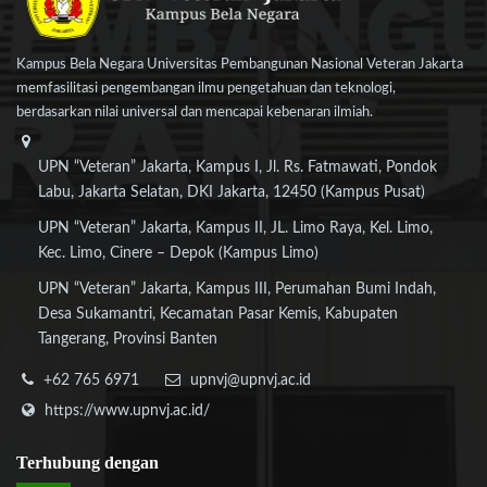
Kampus Bela Negara Universitas Pembangunan Nasional Veteran Jakarta
memfasilitasi pengembangan ilmu pengetahuan dan teknologi,
berdasarkan nilai universal dan mencapai kebenaran ilmiah.
UPN “Veteran” Jakarta, Kampus I, Jl. Rs. Fatmawati, Pondok
Labu, Jakarta Selatan, DKI Jakarta, 12450 (Kampus Pusat)
UPN “Veteran” Jakarta, Kampus II, JL. Limo Raya, Kel. Limo,
Kec. Limo, Cinere – Depok (Kampus Limo)
UPN “Veteran” Jakarta, Kampus III, Perumahan Bumi Indah,
Desa Sukamantri, Kecamatan Pasar Kemis, Kabupaten
Tangerang, Provinsi Banten
+62 765 6971
upnvj@upnvj.ac.id
https://www.upnvj.ac.id/
Terhubung
dengan