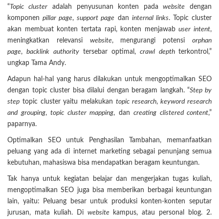
“
Topic cluster
adalah penyusunan konten pada
website
dengan
komponen
pillar page
,
support page
dan
internal links
. Topic cluster
akan membuat konten tertata rapi, konten menjawab
user intent
,
meningkatkan relevansi
website
, mengurangi potensi
orphan
page
,
backlink authority
tersebar optimal,
crawl depth
terkontrol,”
ungkap Tama Andy.
Adapun hal-hal yang harus dilakukan untuk mengoptimalkan SEO
dengan topic cluster bisa dilalui dengan beragam langkah. “
Step by
step
topic cluster yaitu melakukan
topic research
,
keyword research
and grouping
,
topic cluster mapping
, dan
creating clistered content
,”
paparnya.
Optimalkan SEO untuk Penghasilan Tambahan, memanfaatkan
peluang yang ada di internet marketing sebagai penunjang semua
kebutuhan, mahasiswa bisa mendapatkan beragam keuntungan.
Tak hanya untuk kegiatan belajar dan mengerjakan tugas kuliah,
mengoptimalkan SEO juga bisa memberikan berbagai keuntungan
lain, yaitu: Peluang besar untuk produksi konten-konten seputar
jurusan, mata kuliah. Di
website
kampus, atau personal blog. 2.