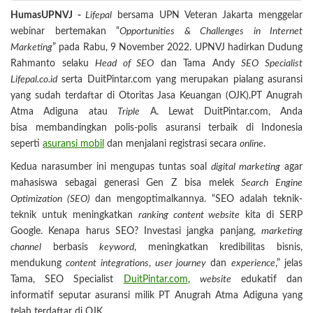
HumasUPNVJ -
Lifepal
bersama UPN Veteran Jakarta menggelar
webinar bertemakan “
Opportunities & Challenges in Internet
Marketing
” pada Rabu, 9 November 2022. UPNVJ hadirkan Dudung
Rahmanto selaku
Head of SEO
dan Tama Andy
SEO Specialist
Lifepal.co.id
serta DuitPintar.com yang merupakan pialang asuransi
yang sudah terdaftar di Otoritas Jasa Keuangan (OJK).PT Anugrah
Atma Adiguna atau
Triple
A. Lewat DuitPintar.com, Anda
bisa membandingkan polis-polis asuransi terbaik di Indonesia
seperti
asuransi mobil
dan menjalani registrasi secara
online
.
Kedua narasumber ini mengupas tuntas soal
digital marketing
agar
mahasiswa sebagai generasi Gen Z bisa melek
Search Engine
Optimization (SEO)
dan mengoptimalkannya. “SEO adalah teknik-
teknik untuk meningkatkan
ranking content website
kita di SERP
Google. Kenapa harus SEO? Investasi jangka panjang,
marketing
channel
berbasis
keyword
, meningkatkan kredibilitas bisnis,
mendukung
content integrations
,
user journey
dan
experience
,” jelas
Tama, SEO Specialist
DuitPintar.com
,
website
edukatif dan
informatif seputar asuransi milik PT Anugrah Atma Adiguna yang
telah terdaftar di OJK.