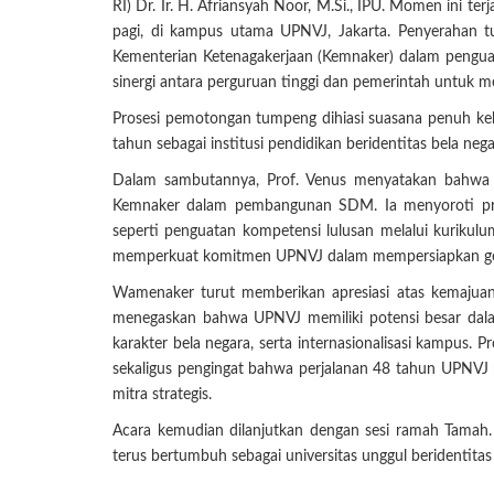
RI) Dr. Ir. H. Afriansyah Noor, M.Si., IPU. Momen ini t
pagi, di kampus utama UPNVJ, Jakarta. Penyerahan 
Kementerian Ketenagakerjaan (Kemnaker) dalam pengua
sinergi antara perguruan tinggi dan pemerintah untuk m
Prosesi pemotongan tumpeng dihiasi suasana penuh ke
tahun sebagai institusi pendidikan beridentitas bela neg
Dalam sambutannya, Prof. Venus menyatakan bahwa p
Kemnaker dalam pembangunan SDM. Ia menyoroti pro
seperti penguatan kompetensi lulusan melalui kurikulum 
memperkuat komitmen UPNVJ dalam mempersiapkan gener
Wamenaker turut memberikan apresiasi atas kemajuan 
menegaskan bahwa UPNVJ memiliki potensi besar dal
karakter bela negara, serta internasionalisasi kampu
sekaligus pengingat bahwa perjalanan 48 tahun UPNVJ m
mitra strategis.
Acara kemudian dilanjutkan dengan sesi ramah Tam
terus bertumbuh sebagai universitas unggul beridentitas