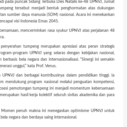
erjadi pada puncak Sidang Terbuka Dies Natalis ke-48 UPNVJ, Jumat
tumpeng tersebut menjadi bentuk penghormatan atas dukungan
tan sumber daya manusia (SDM) nasional. Acara ini menekankan
encapai visi Indonesia Emas 2045.
bersamaan, mencerminkan rasa syukur UPNVJ atas perjalanan 48
ara.
enyerahan tumpeng merupakan apresiasi atas peran strategis
gram-program UPNVJ yang selaras dengan kebijakan nasional,
berbasis bela negara dan internasionalisasi. “Sinergi ini semakin
asi unggul,” kata Prof. Venus.
UPNVJ dan berbagai kontribusinya dalam pendidikan tinggi. Ia
am mendukung program nasional melalui penguatan kompetensi,
s. Prosesi pemotongan tumpeng ini menjadi momentum kebersamaan
erupakan hasil kerja kolektif seluruh sivitas akademika dan para
ah. Momen penuh makna ini menegaskan optimisme UPNVJ untuk
 bela negara dan berdaya saing internasional.