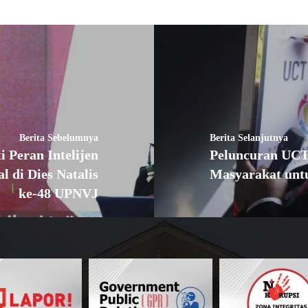
Berita Sebelumnya
Berita Selanjutnya
i Peran Intelijen
Peluncuran UCT 
l di Dies Natalis
Masyarakat unt
ke-48 UPNVJ