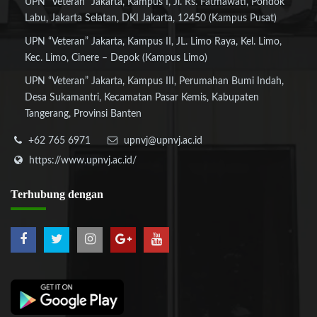
UPN “Veteran” Jakarta, Kampus I, Jl. Rs. Fatmawati, Pondok
Labu, Jakarta Selatan, DKI Jakarta, 12450 (Kampus Pusat)
UPN “Veteran” Jakarta, Kampus II, JL. Limo Raya, Kel. Limo,
Kec. Limo, Cinere – Depok (Kampus Limo)
UPN “Veteran” Jakarta, Kampus III, Perumahan Bumi Indah,
Desa Sukamantri, Kecamatan Pasar Kemis, Kabupaten
Tangerang, Provinsi Banten
+62 765 6971
upnvj@upnvj.ac.id
https://www.upnvj.ac.id/
Terhubung
dengan