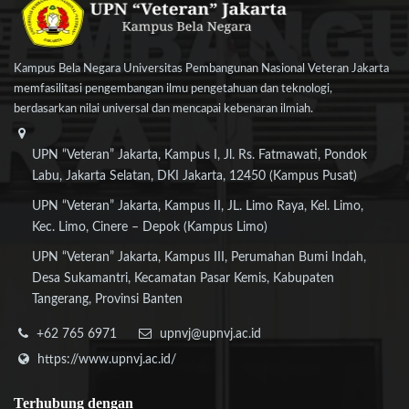
Kampus Bela Negara Universitas Pembangunan Nasional Veteran Jakarta
memfasilitasi pengembangan ilmu pengetahuan dan teknologi,
berdasarkan nilai universal dan mencapai kebenaran ilmiah.
UPN “Veteran” Jakarta, Kampus I, Jl. Rs. Fatmawati, Pondok
Labu, Jakarta Selatan, DKI Jakarta, 12450 (Kampus Pusat)
UPN “Veteran” Jakarta, Kampus II, JL. Limo Raya, Kel. Limo,
Kec. Limo, Cinere – Depok (Kampus Limo)
UPN “Veteran” Jakarta, Kampus III, Perumahan Bumi Indah,
Desa Sukamantri, Kecamatan Pasar Kemis, Kabupaten
Tangerang, Provinsi Banten
+62 765 6971
upnvj@upnvj.ac.id
https://www.upnvj.ac.id/
Terhubung
dengan