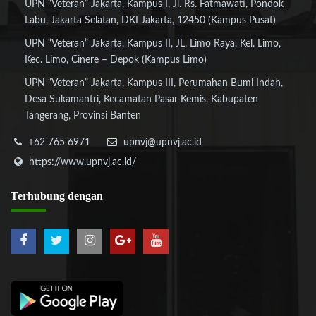
UPN “Veteran” Jakarta, Kampus I, Jl. Rs. Fatmawati, Pondok
Labu, Jakarta Selatan, DKI Jakarta, 12450 (Kampus Pusat)
UPN “Veteran” Jakarta, Kampus II, JL. Limo Raya, Kel. Limo,
Kec. Limo, Cinere – Depok (Kampus Limo)
UPN “Veteran” Jakarta, Kampus III, Perumahan Bumi Indah,
Desa Sukamantri, Kecamatan Pasar Kemis, Kabupaten
Tangerang, Provinsi Banten
+62 765 6971
upnvj@upnvj.ac.id
https://www.upnvj.ac.id/
Terhubung
dengan