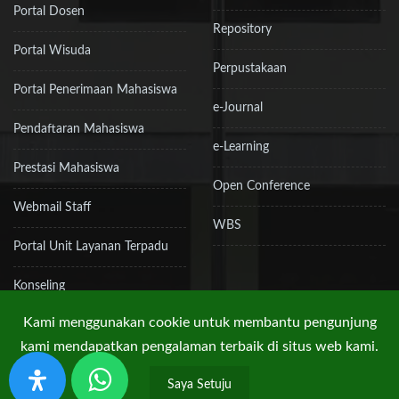
Portal Dosen
Repository
Portal Wisuda
Perpustakaan
Portal Penerimaan Mahasiswa
e-Journal
Pendaftaran Mahasiswa
e-Learning
Prestasi Mahasiswa
Open Conference
Webmail Staff
WBS
Portal Unit Layanan Terpadu
Konseling
Kami menggunakan cookie untuk membantu pengunjung
kami mendapatkan pengalaman terbaik di situs web kami.
Hak Cipta © 2019 UPN "Veteran" Jakarta
Saya Setuju
Kebijakan Privasi
Peta Situs
RSS
Kontak