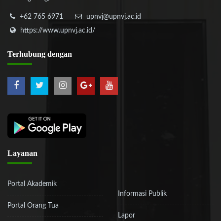
+62 765 6971
upnvj@upnvj.ac.id
https://www.upnvj.ac.id/
Terhubung
dengan
Layanan
Portal Akademik
Informasi Publik
Portal Orang Tua
Lapor