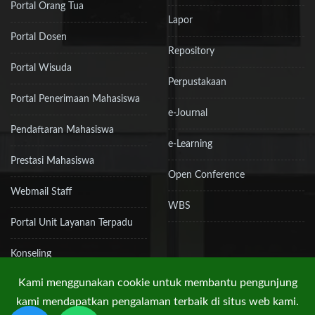
Portal Orang Tua
Lapor
Portal Dosen
Repository
Portal Wisuda
Perpustakaan
Portal Penerimaan Mahasiswa
e-Journal
Pendaftaran Mahasiswa
e-Learning
Prestasi Mahasiswa
Open Conference
Webmail Staff
WBS
Portal Unit Layanan Terpadu
Konseling
Kami menggunakan cookie untuk membantu pengunjung
kami mendapatkan pengalaman terbaik di situs web kami.