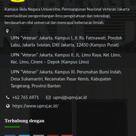
Kampus Bela Negara Universitas Pembangunan Nasional Veteran Jakarta
memfasilitasi pengembangan ilmu pengetahuan dan teknologi,
berdasarkan nilai universal dan mencapai kebenaran ilmiah.
UPN “Veteran” Jakarta, Kampus I, Jl. Rs. Fatmawati, Pondok
Labu, Jakarta Selatan, DKI Jakarta, 12450 (Kampus Pusat)
UPN “Veteran” Jakarta, Kampus II, JL. Limo Raya, Kel. Limo,
Kec. Limo, Cinere – Depok (Kampus Limo)
UPN “Veteran” Jakarta, Kampus III, Perumahan Bumi Indah,
Desa Sukamantri, Kecamatan Pasar Kemis, Kabupaten
Tangerang, Provinsi Banten
+62 765 6971
upnvj@upnvj.ac.id
https://www.upnvj.ac.id/
Terhubung
dengan