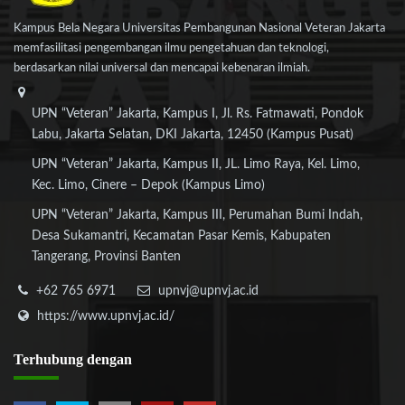
Kampus Bela Negara Universitas Pembangunan Nasional Veteran Jakarta
memfasilitasi pengembangan ilmu pengetahuan dan teknologi,
berdasarkan nilai universal dan mencapai kebenaran ilmiah.
UPN “Veteran” Jakarta, Kampus I, Jl. Rs. Fatmawati, Pondok
Labu, Jakarta Selatan, DKI Jakarta, 12450 (Kampus Pusat)
UPN “Veteran” Jakarta, Kampus II, JL. Limo Raya, Kel. Limo,
Kec. Limo, Cinere – Depok (Kampus Limo)
UPN “Veteran” Jakarta, Kampus III, Perumahan Bumi Indah,
Desa Sukamantri, Kecamatan Pasar Kemis, Kabupaten
Tangerang, Provinsi Banten
+62 765 6971
upnvj@upnvj.ac.id
https://www.upnvj.ac.id/
Terhubung
dengan