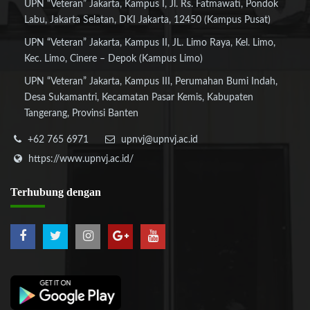
UPN “Veteran” Jakarta, Kampus I, Jl. Rs. Fatmawati, Pondok
Labu, Jakarta Selatan, DKI Jakarta, 12450 (Kampus Pusat)
UPN “Veteran” Jakarta, Kampus II, JL. Limo Raya, Kel. Limo,
Kec. Limo, Cinere – Depok (Kampus Limo)
UPN “Veteran” Jakarta, Kampus III, Perumahan Bumi Indah,
Desa Sukamantri, Kecamatan Pasar Kemis, Kabupaten
Tangerang, Provinsi Banten
+62 765 6971
upnvj@upnvj.ac.id
https://www.upnvj.ac.id/
Terhubung
dengan