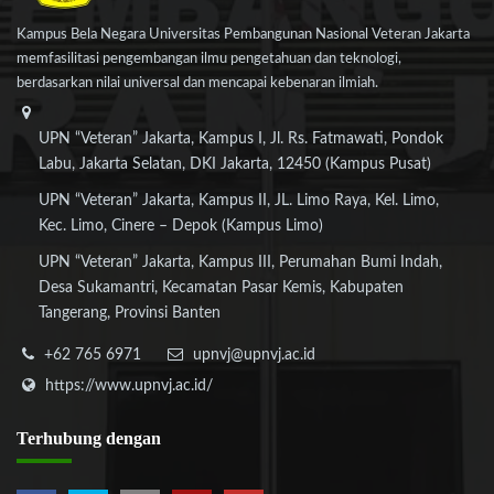
Kampus Bela Negara Universitas Pembangunan Nasional Veteran Jakarta
memfasilitasi pengembangan ilmu pengetahuan dan teknologi,
berdasarkan nilai universal dan mencapai kebenaran ilmiah.
UPN “Veteran” Jakarta, Kampus I, Jl. Rs. Fatmawati, Pondok
Labu, Jakarta Selatan, DKI Jakarta, 12450 (Kampus Pusat)
UPN “Veteran” Jakarta, Kampus II, JL. Limo Raya, Kel. Limo,
Kec. Limo, Cinere – Depok (Kampus Limo)
UPN “Veteran” Jakarta, Kampus III, Perumahan Bumi Indah,
Desa Sukamantri, Kecamatan Pasar Kemis, Kabupaten
Tangerang, Provinsi Banten
+62 765 6971
upnvj@upnvj.ac.id
https://www.upnvj.ac.id/
Terhubung
dengan