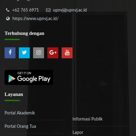
+62 765 6971
upnvj@upnvj.ac.id
https://www.upnvj.ac.id/
Terhubung
dengan
Layanan
Portal Akademik
Informasi Publik
Portal Orang Tua
Lapor