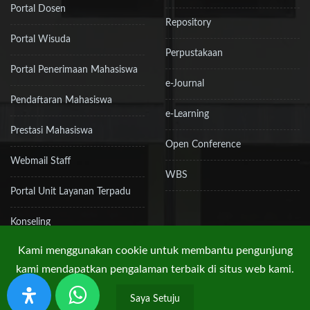
Portal Dosen
Repository
Portal Wisuda
Perpustakaan
Portal Penerimaan Mahasiswa
e-Journal
Pendaftaran Mahasiswa
e-Learning
Prestasi Mahasiswa
Open Conference
Webmail Staff
WBS
Portal Unit Layanan Terpadu
Konseling
Kami menggunakan cookie untuk membantu pengunjung
kami mendapatkan pengalaman terbaik di situs web kami.
Hak Cipta © 2019 UPN "Veteran" Jakarta
Saya Setuju
Kebijakan Privasi
Peta Situs
RSS
Kontak