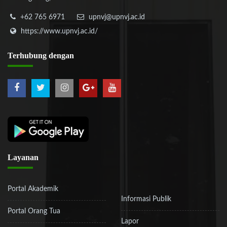
+62 765 6971
upnvj@upnvj.ac.id
https://www.upnvj.ac.id/
Terhubung
dengan
Layanan
Portal Akademik
Informasi Publik
Portal Orang Tua
Lapor