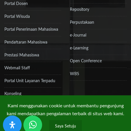
Portal Dosen
Repository
Portal Wisuda
Perpustakaan
Portal Penerimaan Mahasiswa
e-Journal
Pendaftaran Mahasiswa
e-Learning
Prestasi Mahasiswa
Open Conference
Webmail Staff
WBS
Portal Unit Layanan Terpadu
Konseling
Kami menggunakan cookie untuk membantu pengunjung
kami mendapatkan pengalaman terbaik di situs web kami.
Hak Cipta © 2019 UPN "Veteran" Jakarta
Saya Setuju
Kebijakan Privasi
Peta Situs
RSS
Kontak