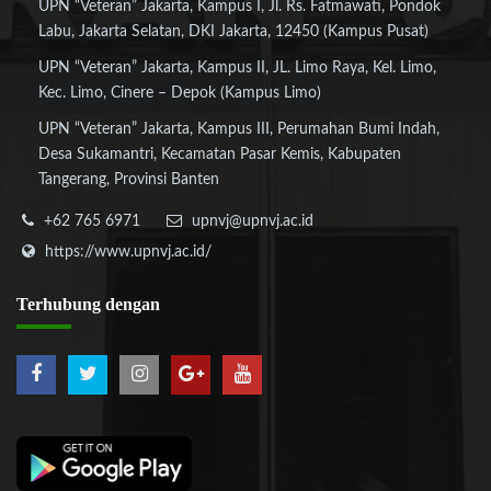
UPN “Veteran” Jakarta, Kampus I, Jl. Rs. Fatmawati, Pondok
Labu, Jakarta Selatan, DKI Jakarta, 12450 (Kampus Pusat)
UPN “Veteran” Jakarta, Kampus II, JL. Limo Raya, Kel. Limo,
Kec. Limo, Cinere – Depok (Kampus Limo)
UPN “Veteran” Jakarta, Kampus III, Perumahan Bumi Indah,
Desa Sukamantri, Kecamatan Pasar Kemis, Kabupaten
Tangerang, Provinsi Banten
+62 765 6971
upnvj@upnvj.ac.id
https://www.upnvj.ac.id/
Terhubung
dengan