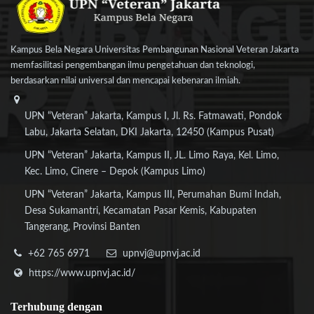
Kampus Bela Negara Universitas Pembangunan Nasional Veteran Jakarta
memfasilitasi pengembangan ilmu pengetahuan dan teknologi,
berdasarkan nilai universal dan mencapai kebenaran ilmiah.
UPN “Veteran” Jakarta, Kampus I, Jl. Rs. Fatmawati, Pondok
Labu, Jakarta Selatan, DKI Jakarta, 12450 (Kampus Pusat)
UPN “Veteran” Jakarta, Kampus II, JL. Limo Raya, Kel. Limo,
Kec. Limo, Cinere – Depok (Kampus Limo)
UPN “Veteran” Jakarta, Kampus III, Perumahan Bumi Indah,
Desa Sukamantri, Kecamatan Pasar Kemis, Kabupaten
Tangerang, Provinsi Banten
+62 765 6971
upnvj@upnvj.ac.id
https://www.upnvj.ac.id/
Terhubung
dengan